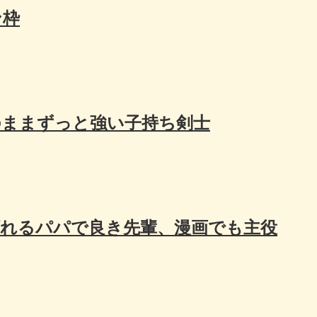
ン枠
のままずっと強い子持ち剣士
頼れるパパで良き先輩、漫画でも主役