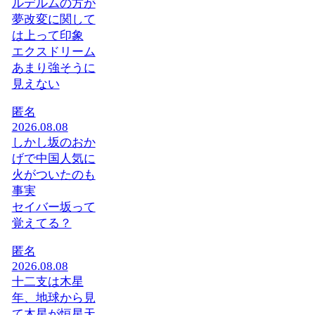
ルデルムの方が
夢改変に関して
は上って印象
エクスドリーム
あまり強そうに
見えない
匿名
2026.08.08
しかし坂のおか
げで中国人気に
火がついたのも
事実
セイバー坂って
覚えてる？
匿名
2026.08.08
十二支は木星
年、地球から見
て木星が恒星天