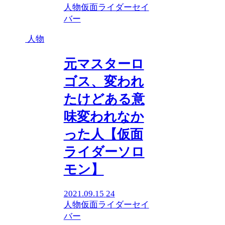
人物
仮面ライダーセイ
バー
人物
元マスターロ
ゴス、変われ
たけどある意
味変われなか
った人【仮面
ライダーソロ
モン】
2021.09.15
24
人物
仮面ライダーセイ
バー