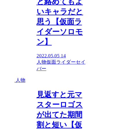
と絡めてもよ
いキャラだと
思う【仮面ラ
イダーソロモ
ン】
2022.05.05
14
人物
仮面ライダーセイ
バー
人物
見返すと元マ
スターロゴス
が出てた期間
割と短い【仮