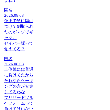
よね？
匿名
2026.08.08
蓮まで急に駆け
つけて剣取られ
たのがマジでギ
ャグ。
セイバー坂って
覚えてる？
匿名
2026.08.08
上位陣には普通
に負けてたから
それならケーキ
ングの方が安定
してるわな
ブリザードソル
ベフォームって
負けてはいない