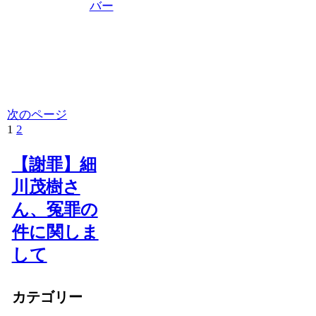
バー
次のページ
1
2
次
へ
【謝罪】細
川茂樹さ
ん、冤罪の
件に関しま
して
カテゴリー