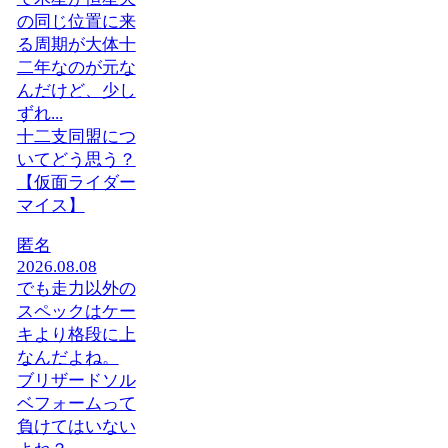
の同じ位置に来
る周期が大体十
二年なのが元な
んだけど、少し
ずれ...
十二支同盟につ
いてどう思う？
【仮面ライダー
マイス】
匿名
2026.08.08
でも走力以外の
スペックはケー
キより格段に上
なんだよね。
ブリザードソル
ベフォームって
負けてはいない