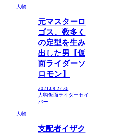
人物
元マスターロ
ゴス、数多く
の定型を生み
出した男【仮
面ライダーソ
ロモン】
2021.08.27
36
人物
仮面ライダーセイ
バー
人物
支配者イザク