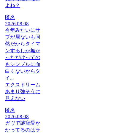
よね？
匿名
2026.08.08
今年みたいにサ
ブが居ないも同
然だからタイマ
ンするしか無か
っただけっての
もシンプルに面
白くないからタ
イ...
エクスドリーム
あまり強そうに
見えない
匿名
2026.08.08
ガヴで謎寵愛か
かってるのはラ