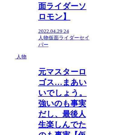
面ライダーソ
ロモン】
2022.04.29
24
人物
仮面ライダーセイ
バー
人物
元マスターロ
ゴス…まあい
いでしょう。
強いのも事実
だし、最後人
生楽しんでた