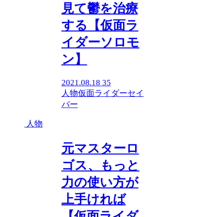
見て鬱を治療
する【仮面ラ
イダーソロモ
ン】
2021.08.18
35
人物
仮面ライダーセイ
バー
人物
元マスターロ
ゴス、もっと
力の使い方が
上手ければ
【仮面ライダ