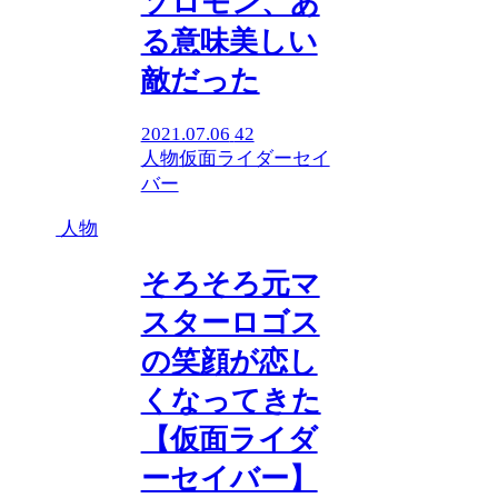
ソロモン、あ
る意味美しい
敵だった
2021.07.06
42
人物
仮面ライダーセイ
バー
人物
そろそろ元マ
スターロゴス
の笑顔が恋し
くなってきた
【仮面ライダ
ーセイバー】