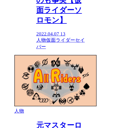
のも事実【仮
面ライダーソ
ロモン】
2022.04.07
13
人物
仮面ライダーセイ
バー
人物
元マスターロ