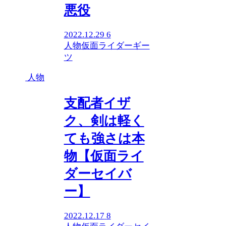
悪役
2022.12.29
6
人物
仮面ライダーギー
ツ
人物
支配者イザ
ク、剣は軽く
ても強さは本
物【仮面ライ
ダーセイバ
ー】
2022.12.17
8