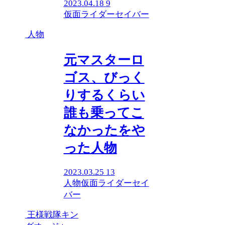
2023.04.18
9
仮面ライダーセイバー
人物
元マスターロ
ゴス、びっく
りするくらい
誰も乗ってこ
なかったをや
った人物
2023.03.25
13
人物
仮面ライダーセイ
バー
王様戦隊キン