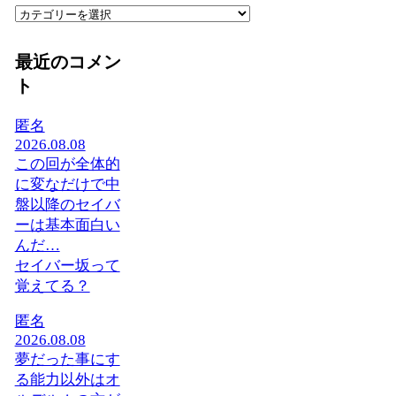
カ
テ
ゴ
最近のコメン
リ
ト
ー
匿名
2026.08.08
この回が全体的
に変なだけで中
盤以降のセイバ
ーは基本面白い
んだ…
セイバー坂って
覚えてる？
匿名
2026.08.08
夢だった事にす
る能力以外はオ