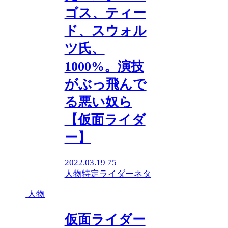
ゴス、ティー
ド、スウォル
ツ氏、
1000%。演技
がぶっ飛んで
る悪い奴ら
【仮面ライダ
ー】
2022.03.19
75
人物
特定ライダーネタ
人物
仮面ライダー