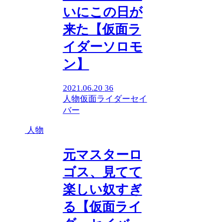
いにこの日が
来た【仮面ラ
イダーソロモ
ン】
2021.06.20
36
人物
仮面ライダーセイ
バー
人物
元マスターロ
ゴス、見てて
楽しい奴すぎ
る【仮面ライ