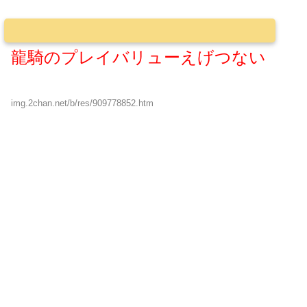
龍騎のプレイバリューえげつない
img.2chan.net/b/res/909778852.htm