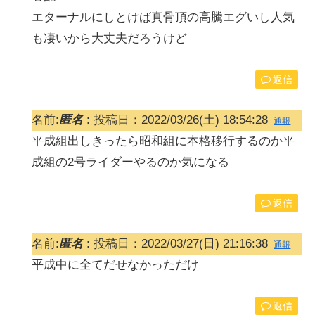
エターナルにしとけば真骨頂の高騰エグいし人気
も凄いから大丈夫だろうけど
返信
名前:
匿名
:
投稿日：2022/03/26(土) 18:54:28
通報
平成組出しきったら昭和組に本格移行するのか平
成組の2号ライダーやるのか気になる
返信
名前:
匿名
:
投稿日：2022/03/27(日) 21:16:38
通報
平成中に全てだせなかっただけ
返信