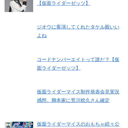
【仮面ライダーゼッツ】
ジオウに客演してくれたタケル殿いい
よね
コードナンバーエイトって誰だ？【仮
面ライダーゼッツ】
仮面ライダーマイス制作発表会見実況
感想。脚本家に荒川稔久さん確定
仮面ライダーマイスのおもちゃ続々公