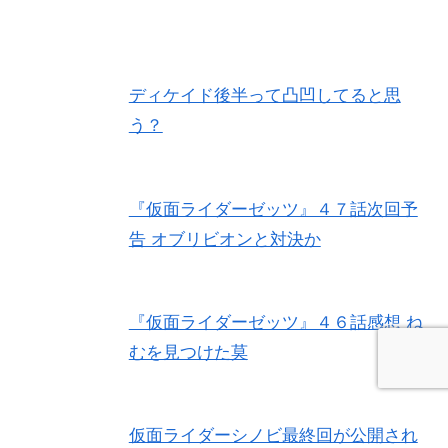
ディケイド後半って凸凹してると思
う？
『仮面ライダーゼッツ』４７話次回予
告 オブリビオンと対決か
『仮面ライダーゼッツ』４６話感想 ね
むを見つけた莫
仮面ライダーシノビ最終回が公開され