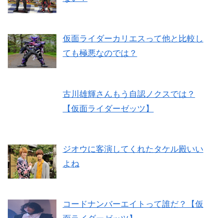
仮面ライダーカリエスって他と比較し
ても極悪なのでは？
古川雄輝さんもう自認ノクスでは？
【仮面ライダーゼッツ】
ジオウに客演してくれたタケル殿いい
よね
コードナンバーエイトって誰だ？【仮