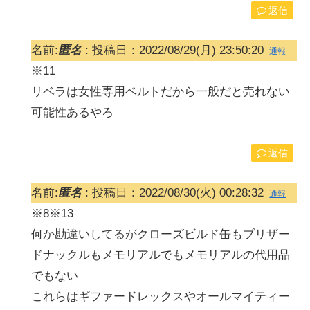
返信
名前:
匿名
:
投稿日：2022/08/29(月) 23:50:20
通報
※11
リベラは女性専用ベルトだから一般だと売れない
可能性あるやろ
返信
名前:
匿名
:
投稿日：2022/08/30(火) 00:28:32
通報
※8※13
何か勘違いしてるがクローズビルド缶もブリザー
ドナックルもメモリアルでもメモリアルの代用品
でもない
これらはギファードレックスやオールマイティー