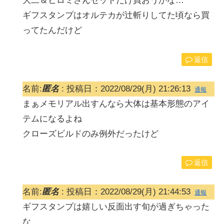
大二＆ヒロミさんセットだけ買おうかな…
ギフスタンプはオルテカが辻斬りしてた頃なら買
ってたんだけど
返信
名前:
匿名
:
投稿日：2022/08/29(月) 21:26:13
通報
まぁメモリアル出すんなら大体は基本形態のアイ
テムになるよね
クローズビルドのみ例外だったけど
返信
名前:
匿名
:
投稿日：2022/08/29(月) 21:44:53
通報
ギフスタンプは嬉しい反面出す旬が過ぎちゃった
な