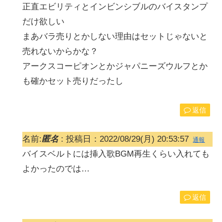
正直エビリティとインビンシブルのバイスタンプ
だけ欲しい
まあバラ売りとかしない理由はセットじゃないと
売れないからかな？
アークスコーピオンとかジャパニーズウルフとか
も確かセット売りだったし
返信
名前:
匿名
:
投稿日：2022/08/29(月) 20:53:57
通報
バイスベルトには挿入歌BGM再生くらい入れても
よかったのでは…
返信