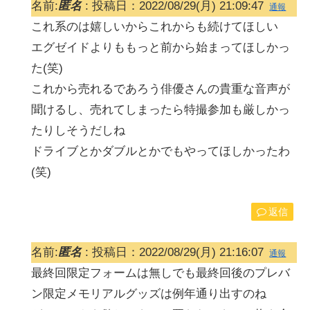
名前:
匿名
:
投稿日：2022/08/29(月) 21:09:47
通報
これ系のは嬉しいからこれからも続けてほしい
エグゼイドよりももっと前から始まってほしかっ
た(笑)
これから売れるであろう俳優さんの貴重な音声が
聞けるし、売れてしまったら特撮参加も厳しかっ
たりしそうだしね
ドライブとかダブルとかでもやってほしかったわ
(笑)
返信
名前:
匿名
:
投稿日：2022/08/29(月) 21:16:07
通報
最終回限定フォームは無しでも最終回後のプレバ
ン限定メモリアルグッズは例年通り出すのね