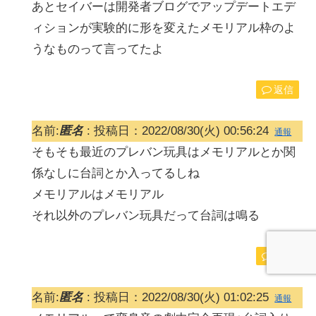
あとセイバーは開発者ブログでアップデートエデ
ィションが実験的に形を変えたメモリアル枠のよ
うなものって言ってたよ
返信
名前:
匿名
:
投稿日：2022/08/30(火) 00:56:24
通報
そもそも最近のプレバン玩具はメモリアルとか関
係なしに台詞とか入ってるしね
メモリアルはメモリアル
それ以外のプレバン玩具だって台詞は鳴る
返信
名前:
匿名
:
投稿日：2022/08/30(火) 01:02:25
通報