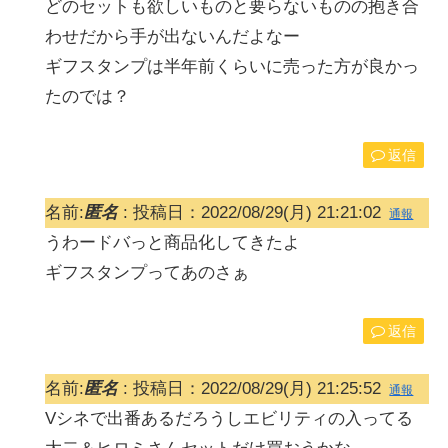
どのセットも欲しいものと要らないものの抱き合
わせだから手が出ないんだよなー
ギフスタンプは半年前くらいに売った方が良かっ
たのでは？
返信
名前:
匿名
:
投稿日：2022/08/29(月) 21:21:02
通報
うわードバっと商品化してきたよ
ギフスタンプってあのさぁ
返信
名前:
匿名
:
投稿日：2022/08/29(月) 21:25:52
通報
Vシネで出番あるだろうしエビリティの入ってる