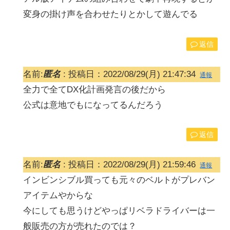
変身の掛け声を合わせたりとかして遊んでる
返信
名前:
匿名
:
投稿日：2022/08/29(月) 21:47:34
通報
全力で全てDX化計画発言の後だから
公式は意地でもになってるんだろう
返信
名前:
匿名
:
投稿日：2022/08/29(月) 21:59:46
通報
インビンシブル買っても元々のベルトがプレバン
アイテムやからな
今にしても思うけどやっぱリベラドライバーは一
般販売の方が売れたのでは？