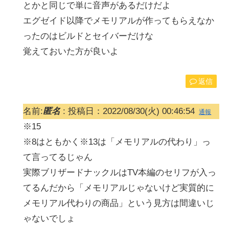
とかと同じで単に音声があるだけだよ
エグゼイド以降でメモリアルが作ってもらえなか
ったのはビルドとセイバーだけな
覚えておいた方が良いよ
返信
名前:
匿名
:
投稿日：2022/08/30(火) 00:46:54
通報
※15
※8はともかく※13は「メモリアルの代わり」っ
て言ってるじゃん
実際ブリザードナックルはTV本編のセリフが入っ
てるんだから「メモリアルじゃないけど実質的に
メモリアル代わりの商品」という見方は間違いじ
ゃないでしょ