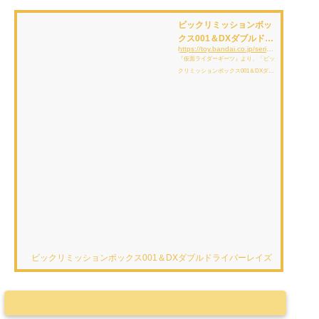
ビックリミッションボッ
クス001＆DXダブルドラ
https://toy.bandai.co.jp/series/rider/item/detail/12764/
イバーレイズバックルセ
『仮面ライダーギーツ』より、「ビッ
ット | 仮面...
クリミッションボックス001＆DXダブ
ルドライバーレイズバックルセット」
が登場！ビックリミッションボックス
001は「変身ベルト DXデザイアドラ
イバー」や「レイズバックル」をボッ
クス内に収納することができます。D
Xデザイアドライバーやレイズバック
ルを収納することで、コレクションの
整理はもちろん、劇中演出の再現を楽
しむことができます。ダブルドライバ
ーレイズバックルは、別売りの「変身
ベルト DXデザイアドライバー」にセ
ットして押すと、仮面ライダーWの変
身なりきり音声が流れ、DXデザ...
ビックリミッションボックス001＆DXダブルドライバーレイズバックルセット