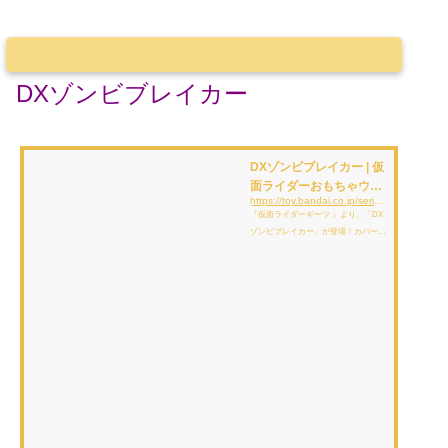
DXゾンビブレイカー
DXゾンビブレイカー | 仮
面ライダーおもちゃウェ
https://toy.bandai.co.jp/series/rider/item/detail/12762/
ブ | バンダイ公式サイト
『仮面ライダーギーツ 』より、「DX
ゾンビブレイカー」が登場！カバーを
スライドしてポイズンチャージ！カバ
ーを戻すと、武器本体が振動しトリガ
ーを引くと必殺技が発動！仮面ライダ
ーギーツや仮面ライダーバッファのな
りきり遊びが楽しめます。全長約45c
m（本商品に付属するもの以外すべて
別売りです。）［セット内容］・ゾン
ビブレイカー …１ボタン電池(LR44)
2個（付属）※セットされている電
池はテスト用です。