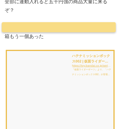
全部に連動入れると五千円強の商品大量に来る
ぞ？
箱もう一個あった
ハテナミッションボック
ス002 | 仮面ライダーお
https://toy.bandai.co.jp/series/rider/item/detail/12765/
もちゃウェブ | バンダイ
『仮面ライダーギーツ』より、「ハテ
公式サイト
ナミッションボックス002」が登場！
「変身ベルト DXデザイアドライバ
ー」や「レイズバックル」をボックス
内に収納することができます。DXデ
ザイアドライバーやレイズバックルを
収納することで、コレクションの整理
はもちろん、劇中演出の再現を楽しむ
ことができます。（本商品に付属する
もの以外すべて別売りです。）［セッ
ト内容］・ハテナミッションボックス
002…１