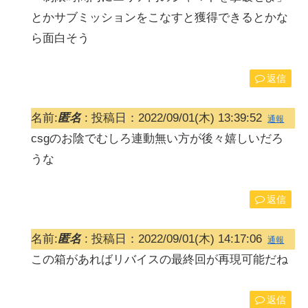
とかサブミッションをこなすと獲得できるとかな
ら面白そう
返信
名前:
匿名
:
投稿日：2022/09/01(木) 13:39:52
通報
csgのお陰でむしろ連動無い方が後々嬉しいだろ
うな
返信
名前:
匿名
:
投稿日：2022/09/01(木) 14:17:06
通報
この箱があればリバイスの最終回が再現可能だね
返信