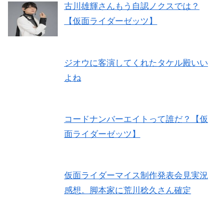
古川雄輝さんもう自認ノクスでは？
【仮面ライダーゼッツ】
ジオウに客演してくれたタケル殿いい
よね
コードナンバーエイトって誰だ？【仮
面ライダーゼッツ】
仮面ライダーマイス制作発表会見実況
感想。脚本家に荒川稔久さん確定