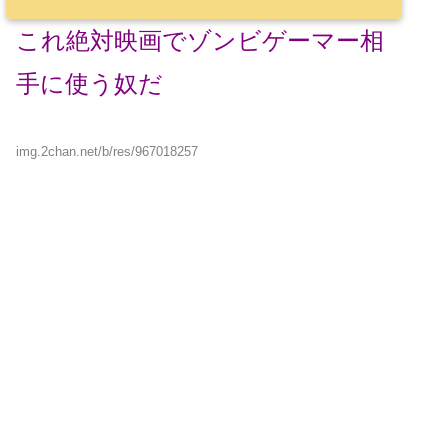
これ絶対映画でゾンビゲーマー相
手に使う奴だ
img.2chan.net/b/res/967018257