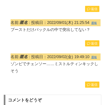
返信
名前:
匿名
:
投稿日：2022/09/01(木) 21:25:54
通報
ブーストだけバックルの中で突出してない？
返信
名前:
匿名
:
投稿日：2022/09/02(金) 19:49:10
通報
ゾンビでチェンソー……ミストルティンキックし
そう
返信
コメントをどうぞ