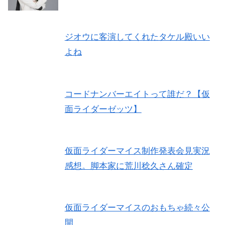
ジオウに客演してくれたタケル殿いい
よね
コードナンバーエイトって誰だ？【仮
面ライダーゼッツ】
仮面ライダーマイス制作発表会見実況
感想。脚本家に荒川稔久さん確定
仮面ライダーマイスのおもちゃ続々公
開