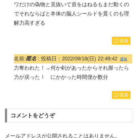
ワだけの偽物と見抜いて首をはねるもまだ動くの
でそれならばと本体の脳人シールドを貫くのも理
解力高すぎる
返信
名前:
匿名
:
投稿日：2022/09/18(日) 22:49:42
通報
力奪われた！→何か剣があったからそれ握ったら
力が戻った！ にかかった時間僅か数分
返信
コメントをどうぞ
メールアドレスが公開されることはありません。