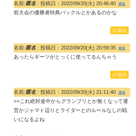
名前:
匿名
:
投稿日：2022/09/20(火) 20:46:40
通報
前大会の優勝者特典バックルとかあるのかな
返信
名前:
匿名
:
投稿日：2022/09/20(火) 20:59:35
通報
あったらギーツがとっくに使ってるんちゃう
返信
名前:
匿名
:
投稿日：2022/09/20(火) 21:11:40
通報
>>これ絶対途中からグランプリとか無くなって運
営かジャマト辺りとライダーとのルールなしの戦
いになるよね