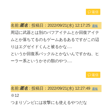
返信
名前:
匿名
:
投稿日：2022/09/21(水) 12:17:25
通報
周辺に武器とは別のバフアイテムとか回復アイテ
ムとか落ちてるのもゲームあるあるですがこの辺
りはエグゼイドくんと被るかな….
というか回復系バックルとかないんですかね、ヒ
ーラー系というかその類のやつ….
返信
名前:
匿名
:
投稿日：2022/09/21(水) 12:27:49
通報
※12
つまりゾンビには攻撃にも使えるやつだな