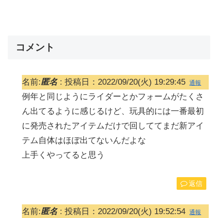
コメント
名前:
匿名
:
投稿日：2022/09/20(火) 19:29:45
通報
例年と同じようにライダーとかフォームがたくさ
ん出てるように感じるけど、玩具的には一番最初
に発売されたアイテムだけで回しててまだ新アイ
テム自体はほぼ出てないんだよな
上手くやってると思う
返信
名前:
匿名
:
投稿日：2022/09/20(火) 19:52:54
通報