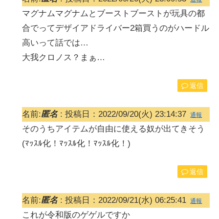
マグナムマグナムとブーストブーストが玩具の都
合でってデザイアドライバー2箱買うのがハードル
高いって話では…
大我クロノス？まぁ…
返信
名前:
匿名
:
投稿日：2022/09/20(火) 23:14:37
通報
そのうちアイテムが自由に使える奴が出てきそう
(ﾏｯｽﾙ化！ﾏｯｽﾙ化！ﾏｯｽﾙ化！)
返信
名前:
匿名
:
投稿日：2022/09/21(水) 06:25:41
通報
これが令和版のゲゲルですか