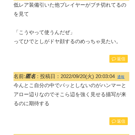
低レア装備引いた他プレイヤーがブチ切れてるの
を見て
「こうやって使うんだぜ」
ってひでとしがドヤ顔するのめっちゃ見たい。
返信
名前:
匿名
:
投稿日：2022/09/20(火) 20:03:04
通報
今んとこ自分の中でパッとしないのがハンマーと
アロー辺りなのでそこら辺を強く見せる描写が来
るのに期待する
返信