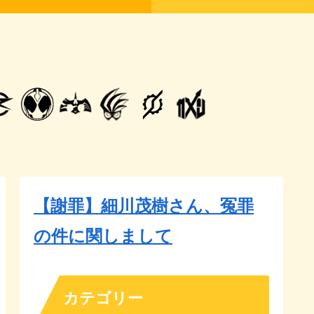
【謝罪】細川茂樹さん、冤罪
の件に関しまして
カテゴリー