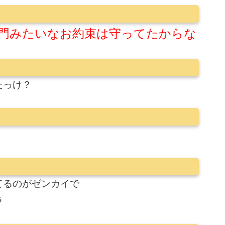
門みたいなお約束は守ってたからな
たっけ？
てるのがゼンカイで
ラ