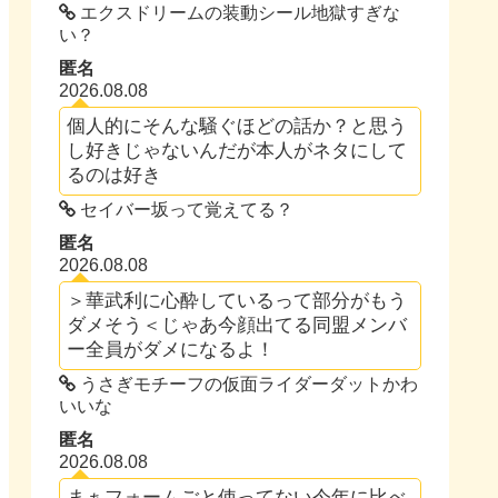
エクスドリームの装動シール地獄すぎな
い？
匿名
2026.08.08
個人的にそんな騒ぐほどの話か？と思う
し好きじゃないんだが本人がネタにして
るのは好き
セイバー坂って覚えてる？
匿名
2026.08.08
＞華武利に心酔しているって部分がもう
ダメそう＜じゃあ今顔出てる同盟メンバ
ー全員がダメになるよ！
うさぎモチーフの仮面ライダーダットかわ
いいな
匿名
2026.08.08
まぁフォームごと使ってない今年に比べ