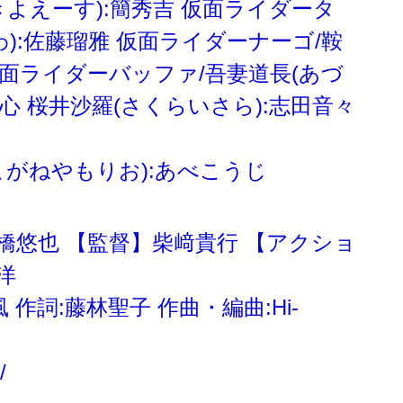
よえーす):簡秀吉 仮面ライダータ
):佐藤瑠雅 仮面ライダーナーゴ/鞍
仮面ライダーバッファ/吾妻道長(あづ
島心 桜井沙羅(さくらいさら):志田音々
こがねやもりお):あべこうじ
橋悠也 【監督】柴﨑貴行 【アクショ
洋
風 作詞:藤林聖子 作曲・編曲:Hi-
/