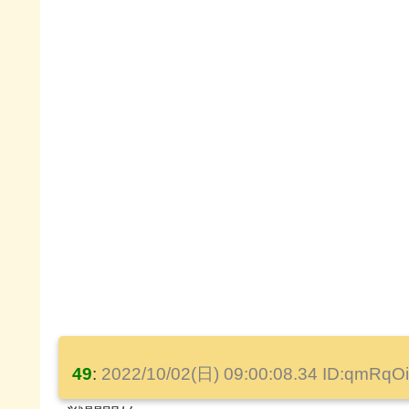
49
:
2022/10/02(日) 09:00:08.34 ID:qmRqO