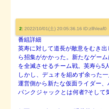
2
:
2022/10/01(土) 20:05:36.16 ID:zllhIeaf0
番組詳細
英寿に対して道長が敵意をむき出
ら招集がかかった。新たなゲーム
を全滅させるチーム戦。英寿ら5
しかし、デュオを組めず余った一
運営側から新たな仮面ライダー、
パンクジャックとは何者?そして