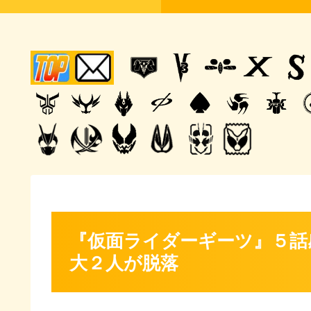
『仮面ライダーギーツ』５話
大２人が脱落