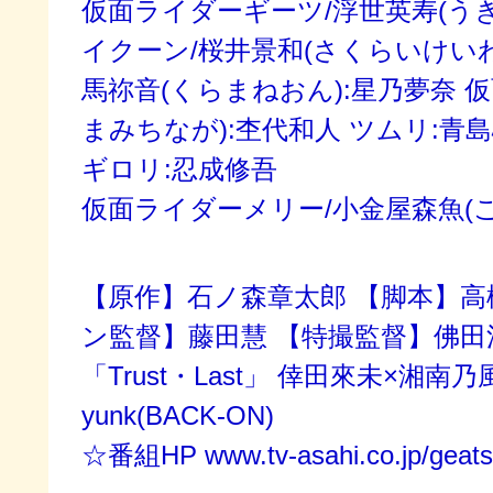
仮面ライダーギーツ/浮世英寿(うき
イクーン/桜井景和(さくらいけいわ
馬祢音(くらまねおん):星乃夢奈 
まみちなが):杢代和人 ツムリ:青
ギロリ:忍成修吾
仮面ライダーメリー/小金屋森魚(
【原作】石ノ森章太郎 【脚本】高
ン監督】藤田慧 【特撮監督】佛田
「Trust・Last」 倖田來未×湘南乃
yunk(BACK-ON)
☆番組HP www.tv-asahi.co.jp/geats