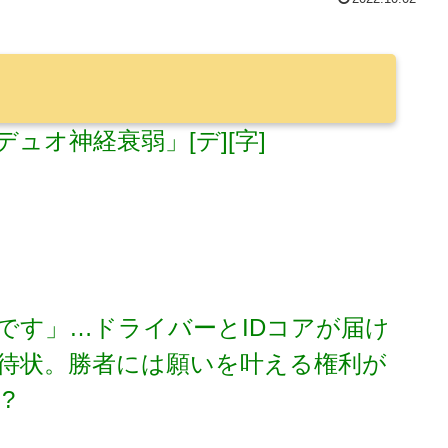
ュオ神経衰弱」[デ][字]
です」…ドライバーとIDコアが届け
待状。勝者には願いを叶える権利が
?