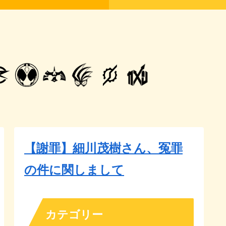
【謝罪】細川茂樹さん、冤罪
の件に関しまして
カテゴリー