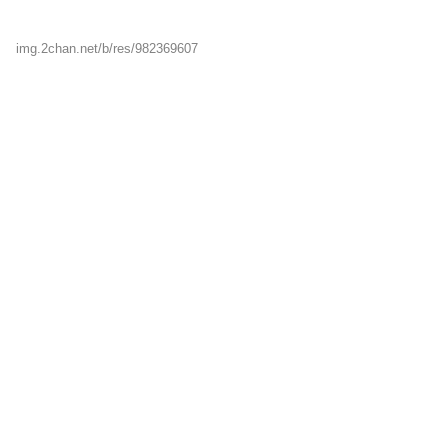
img.2chan.net/b/res/982369607