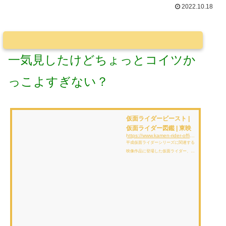
2022.10.18
一気見したけどちょっとコイツか
っこよすぎない？
仮面ライダービースト |
仮面ライダー図鑑 | 東映
https://www.kamen-rider-official.com/zukan/kamen_rider_members/303
平成仮面ライダーシリーズに関連する
映像作品に登場した仮面ライダー、変
身フォーム、怪人、アイテムを解説、
紹介しています。