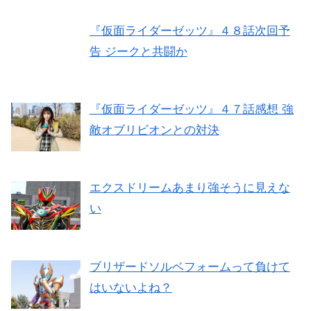
『仮面ライダーゼッツ』４８話次回予
告 ジークと共闘か
『仮面ライダーゼッツ』４７話感想 強
敵オブリビオンとの対決
エクスドリームあまり強そうに見えな
い
ブリザードソルベフォームって負けて
はいないよね？