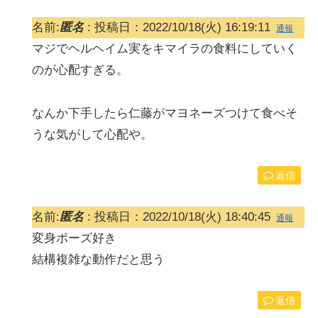
名前:
匿名
:
投稿日：2022/10/18(火) 16:19:11
通報
マジでヘルヘイム実をキマイラの食料にしていく
のが心配すぎる。
なんか下手したら仁藤がマヨネーズつけて食べそ
うな気がして心配や。
返信
名前:
匿名
:
投稿日：2022/10/18(火) 18:40:45
通報
変身ポーズ好き
結構複雑な動作だと思う
返信