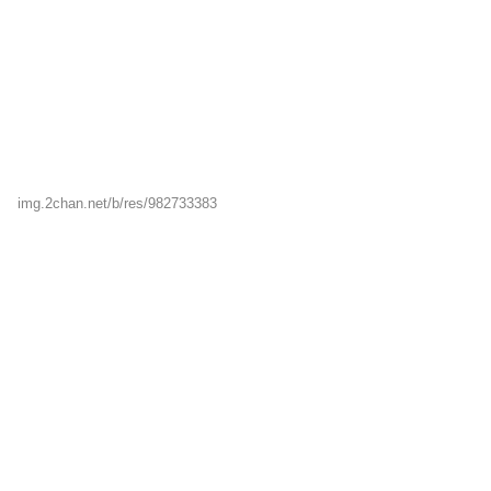
img.2chan.net/b/res/982733383