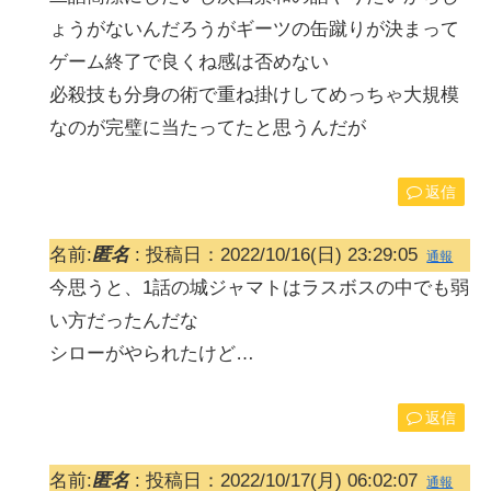
ょうがないんだろうがギーツの缶蹴りが決まって
ゲーム終了で良くね感は否めない
必殺技も分身の術で重ね掛けしてめっちゃ大規模
なのが完璧に当たってたと思うんだが
返信
名前:
匿名
:
投稿日：2022/10/16(日) 23:29:05
通報
今思うと、1話の城ジャマトはラスボスの中でも弱
い方だったんだな
シローがやられたけど…
返信
名前:
匿名
:
投稿日：2022/10/17(月) 06:02:07
通報