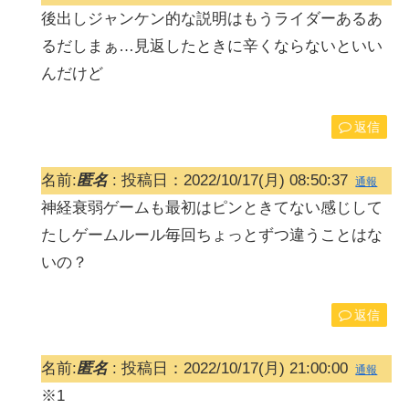
後出しジャンケン的な説明はもうライダーあるあ
るだしまぁ…見返したときに辛くならないといい
んだけど
返信
名前:
匿名
:
投稿日：2022/10/17(月) 08:50:37
通報
神経衰弱ゲームも最初はピンときてない感じして
たしゲームルール毎回ちょっとずつ違うことはな
いの？
返信
名前:
匿名
:
投稿日：2022/10/17(月) 21:00:00
通報
※1