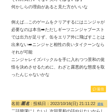
何かしらの理由があると見た方がいいな
例えば…このゲームをクリアするにはニンジャが
必要なのは本当➡️ただしギーツニンジャブースト
では出力が足りず、缶をエリア外に飛ばすことは
出来ない➡️ニンジャと相性の良いタイクーンなら
それが可能
ニンジャレイズバックルを手に入れつつ景和の覚
悟を決めさせるために、わざと露悪的な態度を取
ったんじゃないかな
返信
名前:
匿名
:
投稿日：2022/10/16(日) 21:11:22
通報
二話簡潔にしたいし次回景和の話やりたいからし