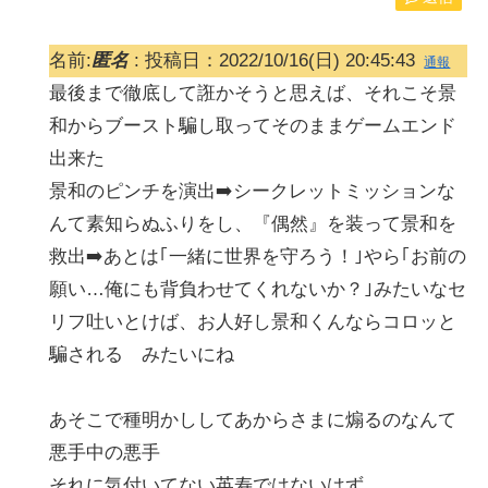
名前:
匿名
:
投稿日：2022/10/16(日) 20:45:43
通報
最後まで徹底して誑かそうと思えば、それこそ景
和からブースト騙し取ってそのままゲームエンド
出来た
景和のピンチを演出➡️シークレットミッションな
んて素知らぬふりをし、『偶然』を装って景和を
救出➡️あとは｢一緒に世界を守ろう！｣やら｢お前の
願い…俺にも背負わせてくれないか？｣みたいなセ
リフ吐いとけば、お人好し景和くんならコロッと
騙される みたいにね
あそこで種明かししてあからさまに煽るのなんて
悪手中の悪手
それに気付いてない英寿ではないはず