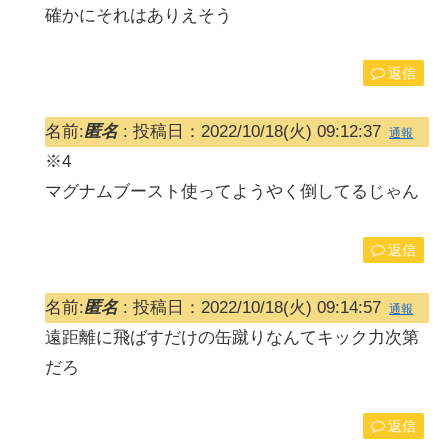
確かにそれはありえそう
返信
名前:
匿名
:
投稿日：2022/10/18(火) 09:12:37
通報
※4
マグナムブースト使ってようやく倒してるじゃん
返信
名前:
匿名
:
投稿日：2022/10/18(火) 09:14:57
通報
遠距離に飛ばすだけの缶蹴りなんてキック力次第
だろ
返信