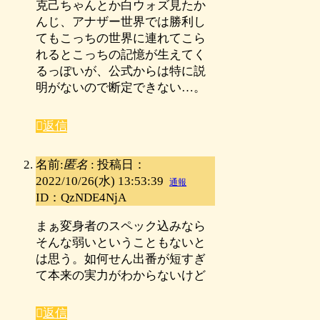
克己ちゃんとか白ウォズ見たか
んじ、アナザー世界では勝利し
てもこっちの世界に連れてこら
れるとこっちの記憶が生えてく
るっぽいが、公式からは特に説
明がないので断定できない…。
返信
名前:
匿名
:
投稿日：
2022/10/26(水) 13:53:39
通報
ID：QzNDE4NjA
まぁ変身者のスペック込みなら
そんな弱いということもないと
は思う。如何せん出番が短すぎ
て本来の実力がわからないけど
返信