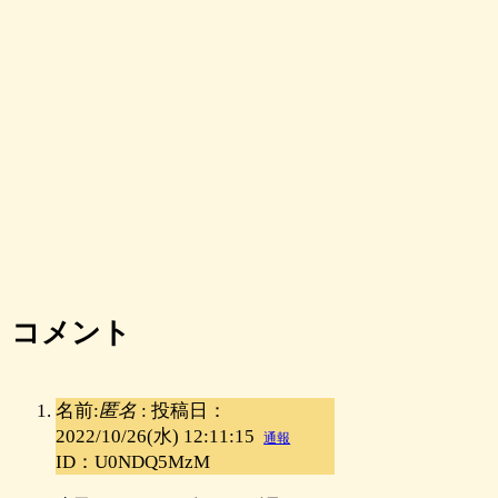
コメント
名前:
匿名
:
投稿日：
2022/10/26(水) 12:11:15
通報
ID：U0NDQ5MzM