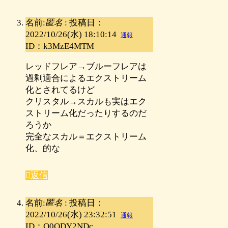
名前:
匿名
:
投稿日：
2022/10/26(水) 18:10:14
通報
ID：k3MzE4MTM
レッドフレア→ブルーフレアは
過剰適合によるエクストリーム
化とされてるけど
クリスタル→スカルも実はエク
ストリーム化だったりするのだ
ろうか
完全なスカル＝エクストリーム
化、的な
返信
名前:
匿名
:
投稿日：
2022/10/26(水) 23:32:51
通報
ID：Q0ODY2NDc