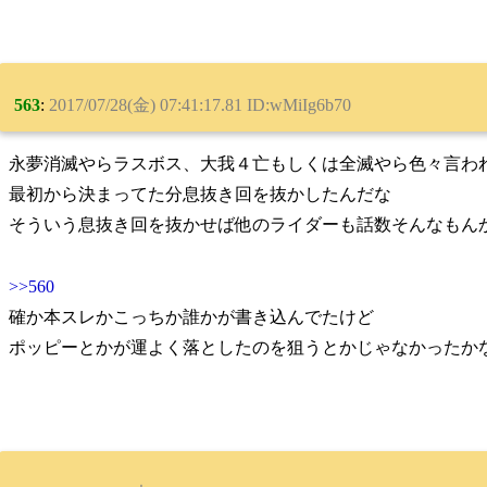
563
:
2017/07/28(金) 07:41:17.81 ID:wMiIg6b70
永夢消滅やらラスボス、大我４亡もしくは全滅やら色々言わ
最初から決まってた分息抜き回を抜かしたんだな
そういう息抜き回を抜かせば他のライダーも話数そんなもん
>>560
確か本スレかこっちか誰かが書き込んでたけど
ポッピーとかが運よく落としたのを狙うとかじゃなかったか