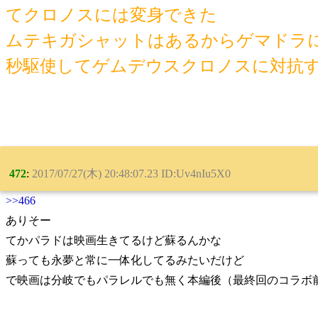
てクロノスには変身できた
ムテキガシャットはあるからゲマドラに
秒駆使してゲムデウスクロノスに対抗
472
:
2017/07/27(木) 20:48:07.23 ID:Uv4nIu5X0
>>466
ありそー
てかパラドは映画生きてるけど蘇るんかな
蘇っても永夢と常に一体化してるみたいだけど
で映画は分岐でもパラレルでも無く本編後（最終回のコラボ