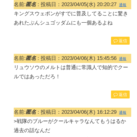
名前:
匿名
:
投稿日：2023/04/05(水) 20:20:27
通報
キングスウェポンがすでに普及してることに驚き
あれたぶんシュゴッダムにも一個あるよね
返信
名前:
匿名
:
投稿日：2023/04/06(木) 15:45:56
通報
リュウソウのメルトは普通に常識人で知的でクー
ルではあっただろ！
返信
名前:
匿名
:
投稿日：2023/04/06(木) 16:12:29
通報
>戦隊のブルーがクールキャラなんてもうはるか
過去の話なんだ