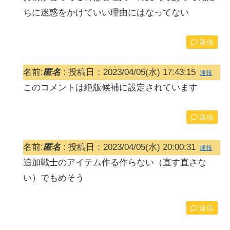
ちに迷惑をかけていい理由にはなってない
返信
名前:
匿名
:
投稿日：2023/04/05(水) 17:43:15
通報
このコメントは絶版候補に設定されています
返信
名前:
匿名
:
投稿日：2023/04/05(水) 20:00:31
通報
追加戦士のアイテム作る作らない（直す直さな
い）でもめそう
返信