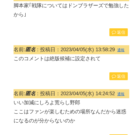
脚本家｢戦隊についてはドンブラザーズで勉強した
から｣
返信
名前:
匿名
:
投稿日：2023/04/05(水) 13:58:29
通報
このコメントは絶版候補に設定されて
返信
名前:
匿名
:
投稿日：2023/04/05(水) 14:24:52
通報
いい加減にしろよ荒らし野郎
ここはファンが楽しむための場所なんだから迷惑
になるのが分からないのか