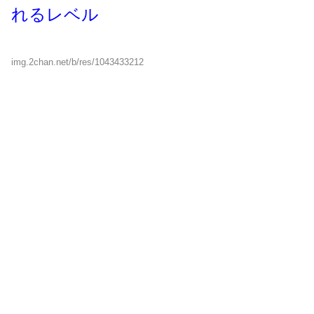
れるレベル
img.2chan.net/b/res/1043433212