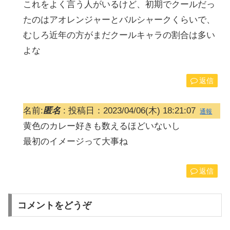
これをよく言う人がいるけど、初期でクールだっ
たのはアオレンジャーとバルシャークくらいで、
むしろ近年の方がまだクールキャラの割合は多い
よな
返信
名前:
匿名
:
投稿日：2023/04/06(木) 18:21:07
通報
黄色のカレー好きも数えるほどいないし
最初のイメージって大事ね
返信
コメントをどうぞ