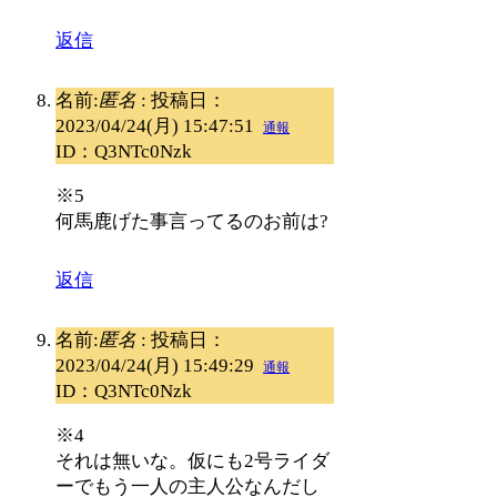
返信
名前:
匿名
:
投稿日：
2023/04/24(月) 15:47:51
通報
ID：Q3NTc0Nzk
※5
何馬鹿げた事言ってるのお前は?
返信
名前:
匿名
:
投稿日：
2023/04/24(月) 15:49:29
通報
ID：Q3NTc0Nzk
※4
それは無いな。仮にも2号ライダ
ーでもう一人の主人公なんだし