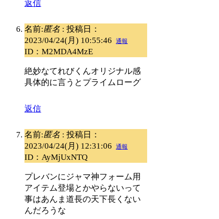
返信
名前:
匿名
:
投稿日：
2023/04/24(月) 10:55:46
通報
ID：M2MDA4MzE
絶妙なてれびくんオリジナル感
具体的に言うとプライムローグ
返信
名前:
匿名
:
投稿日：
2023/04/24(月) 12:31:06
通報
ID：AyMjUxNTQ
プレバンにジャマ神フォーム用
アイテム登場とかやらないって
事はあんま道長の天下長くない
んだろうな