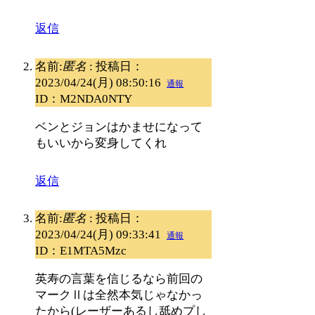
返信
名前:
匿名
:
投稿日：
2023/04/24(月) 08:50:16
通報
ID：M2NDA0NTY
ベンとジョンはかませになって
もいいから変身してくれ
返信
名前:
匿名
:
投稿日：
2023/04/24(月) 09:33:41
通報
ID：E1MTA5Mzc
英寿の言葉を信じるなら前回の
マークⅡは全然本気じゃなかっ
たから(レーザーあるし舐めプし