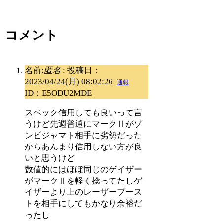
コメント
名前:
匿名
:
投稿日：
2023/04/24(月) 08:02:26
通報
ID：E5ODU2MDE
スペック信用しても良いって言
うけど先週普通にマークⅡがゾ
ンビジャマト相手に劣勢だった
からあんまり信用しない方が良
いと思うけど
数値的にはほぼ同じのゲイザー
がマークⅡを軽く捻ってたしゲ
イザーより上のレーザーブース
トを相手にしてもかなり余裕だ
ったし