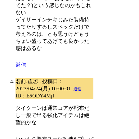
てた？)という感じなのかもしれ
ない
ゲイザーインチキじみた装備持
ってたりするしスペックだけで
考えるのは、とも思うけどもう
ちょい盛ってあげても良かった
感はあるな
返信
名前:
匿名
:
投稿日：
2023/04/24(月) 10:00:01
通報
ID：E5ODY4MjI
タイクーンは通常コアが配布だ
し一般で出る強化アイテムは絶
望的かな