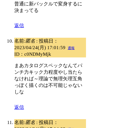
普通に新バックルで変身するに
決まってる
返信
名前:
匿名
:
投稿日：
2023/04/24(月) 17:01:59
通報
ID：c0NDMyMjk
まあカタログスペックなんてパ
ンチ力キック力程度やし当たら
なければ～理論で無理矢理互角
っぽく描くのは不可能じゃない
しな
返信
名前:
匿名
:
投稿日：