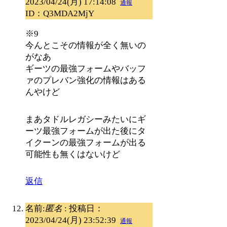
2023/04/24(月) 17:14:08
通報
ID：Q3MDA2MjY
※9
今んとこその情報が全く無いの
がなあ
ギーツの最強フォームやバッフ
ァのプレバン強化の情報はある
んやけど
まあタドルレガシーみたいにギ
ーツ最強フォームが出た後にタ
イクーンの最強フォームが出る
可能性も無くはないけど
返信
名前:
匿名
:
投稿日：
2023/04/24(月) 23:52:39
通報