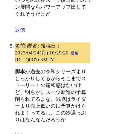
いつもの既存スーツ改造&プレバ
ン展開ならパワーアップ出して
くれそうだけど
返信
名前:
匿名
:
投稿日：
2023/04/24(月) 10:29:20
通報
ID：Q0OTc3MTY
脚本が過去の令和シリーズより
しっかりしてるからそこまでス
トーリー上の違和感はないけ
ど、明らかにスーツ新造の予算
削られてるよな。戦隊はライダ
ーより売上低いのに予算かけら
れまくってるし、この冷遇っぷ
りはなんなんだろうか