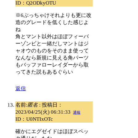
ID：Q2ODkyOTU
※6ぶっちゃけそれよりも更に改
造のグレードを低くした感じよ
ね
角とマント以外はほぼフィーバ
ーゾンビと一緒だしマントはジ
ャオウのものをそのまま使って
なんなら新規に見える角パーツ
もバッファローレイダーから取
ってきた説もあるぐらい
返信
名前:
匿名
:
投稿日：
2023/04/25(火) 06:31:33
通報
ID：U0NTIxOTc
確かにエグゼイドはほぼスペッ