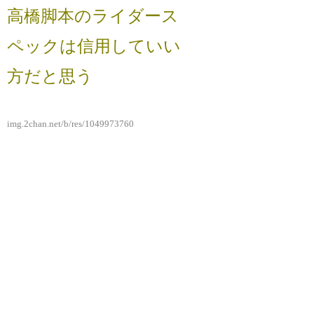
高橋脚本のライダース
ペックは信用していい
方だと思う
img.2chan.net/b/res/1049973760