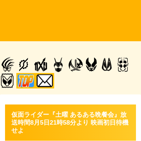
仮面ライダー『土曜 あるある晩餐会』放
送時間8月5日21時58分より 映画初日待機
せよ