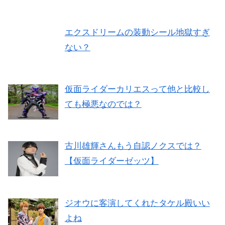
エクスドリームの装動シール地獄すぎ
ない？
仮面ライダーカリエスって他と比較し
ても極悪なのでは？
古川雄輝さんもう自認ノクスでは？
【仮面ライダーゼッツ】
ジオウに客演してくれたタケル殿いい
よね