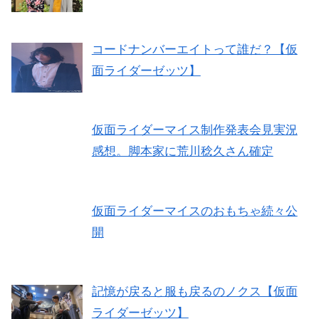
コードナンバーエイトって誰だ？【仮
面ライダーゼッツ】
仮面ライダーマイス制作発表会見実況
感想。脚本家に荒川稔久さん確定
仮面ライダーマイスのおもちゃ続々公
開
記憶が戻ると服も戻るのノクス【仮面
ライダーゼッツ】