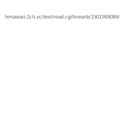
himawari.2ch.sc/test/read.cgi/liveanb/1501369086/