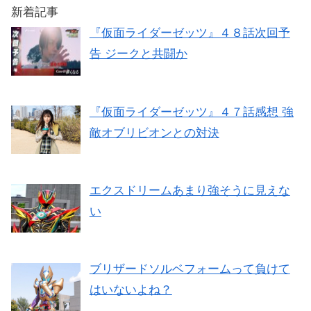
新着記事
『仮面ライダーゼッツ』４８話次回予
告 ジークと共闘か
『仮面ライダーゼッツ』４７話感想 強
敵オブリビオンとの対決
エクスドリームあまり強そうに見えな
い
ブリザードソルベフォームって負けて
はいないよね？