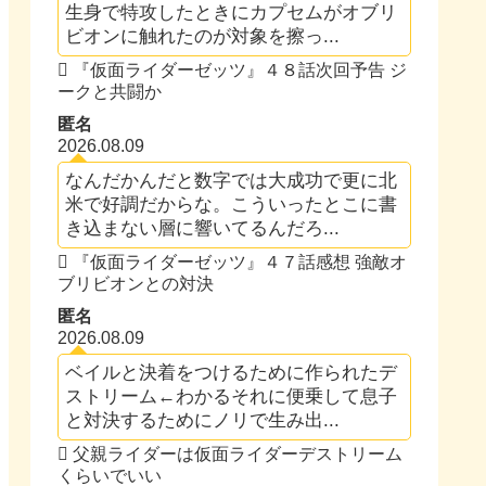
生身で特攻したときにカプセムがオブリ
ビオンに触れたのが対象を擦っ...
『仮面ライダーゼッツ』４８話次回予告 ジ
ークと共闘か
匿名
2026.08.09
なんだかんだと数字では大成功で更に北
米で好調だからな。こういったとこに書
き込まない層に響いてるんだろ...
『仮面ライダーゼッツ』４７話感想 強敵オ
ブリビオンとの対決
匿名
2026.08.09
ベイルと決着をつけるために作られたデ
ストリーム←わかるそれに便乗して息子
と対決するためにノリで生み出...
父親ライダーは仮面ライダーデストリーム
くらいでいい