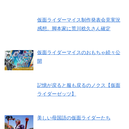
仮面ライダーマイス制作発表会見実況
感想。脚本家に荒川稔久さん確定
仮面ライダーマイスのおもちゃ続々公
開
記憶が戻ると服も戻るのノクス【仮面
ライダーゼッツ】
美しい母国語の仮面ライダーたち