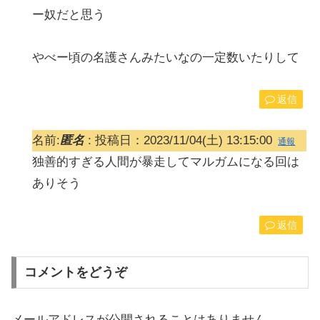
ー奴だと思う
やべー頃の名護さんみたいなの一定数いたりして
返信
名前:
匿名
:
投稿日：2023/11/04(土) 13:15:00
通報
独善的すぎる人間が暴走してマルガムになる回は
ありそう
返信
コメントをどうぞ
メールアドレスが公開されることはありません。