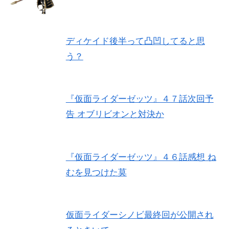
ディケイド後半って凸凹してると思
う？
『仮面ライダーゼッツ』４７話次回予
告 オブリビオンと対決か
『仮面ライダーゼッツ』４６話感想 ね
むを見つけた莫
仮面ライダーシノビ最終回が公開され