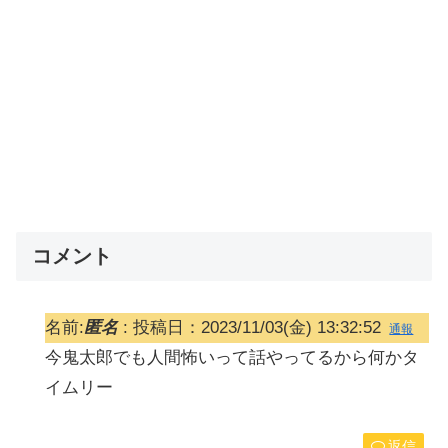
コメント
名前:
匿名
:
投稿日：2023/11/03(金) 13:32:52
通報
今鬼太郎でも人間怖いって話やってるから何かタ
イムリー
返信