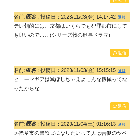
名前:
匿名
:
投稿日：2023/11/03(金) 14:17:42
通報
テレ朝的には、京都はいくらでも犯罪都市にして
も良いので……(シリーズ物の刑事ドラマ)
返信
名前:
匿名
:
投稿日：2023/11/03(金) 15:15:15
通報
ヒューマギアは滅ぼしちゃえよこんな機械ってな
ったからな
返信
名前:
匿名
:
投稿日：2023/11/04(土) 01:16:13
通報
≫襟草市の警察官になりたいって人は善側のヤベ