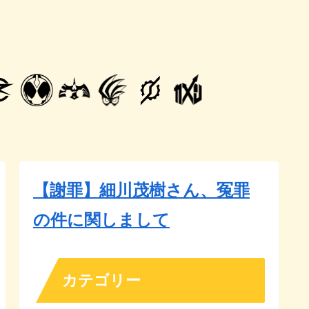
【謝罪】細川茂樹さん、冤罪
の件に関しまして
カテゴリー