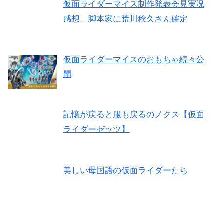
仮面ライダーマイス制作発表会見実況
感想。脚本家に荒川稔久さん確定
仮面ライダーマイスのおもちゃ続々公
開
記憶が戻ると服も戻るのノクス【仮面
ライダーゼッツ】
美しい母国語の仮面ライダーたち