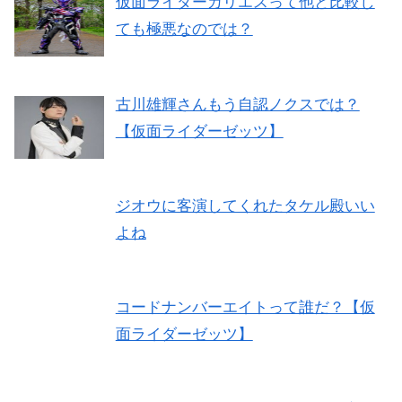
仮面ライダーカリエスって他と比較し
ても極悪なのでは？
古川雄輝さんもう自認ノクスでは？
【仮面ライダーゼッツ】
ジオウに客演してくれたタケル殿いい
よね
コードナンバーエイトって誰だ？【仮
面ライダーゼッツ】