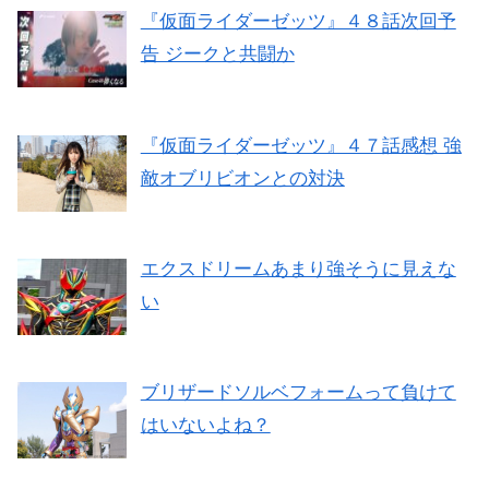
『仮面ライダーゼッツ』４８話次回予
告 ジークと共闘か
『仮面ライダーゼッツ』４７話感想 強
敵オブリビオンとの対決
エクスドリームあまり強そうに見えな
い
ブリザードソルベフォームって負けて
はいないよね？