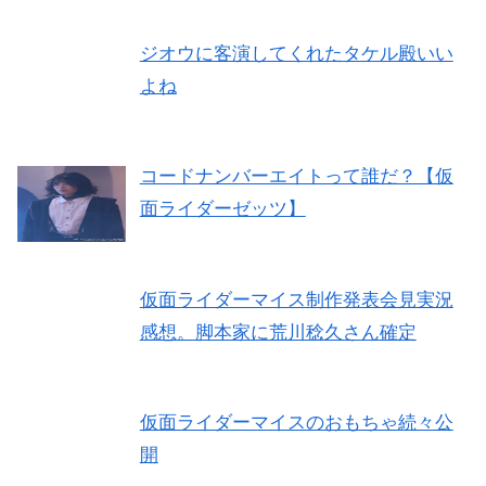
ジオウに客演してくれたタケル殿いい
よね
コードナンバーエイトって誰だ？【仮
面ライダーゼッツ】
仮面ライダーマイス制作発表会見実況
感想。脚本家に荒川稔久さん確定
仮面ライダーマイスのおもちゃ続々公
開