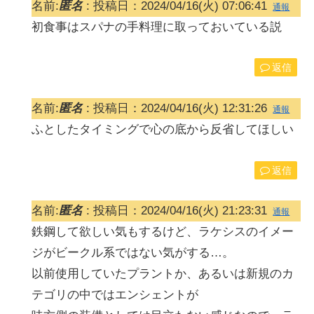
名前:
匿名
:
投稿日：2024/04/16(火) 07:06:41
通報
初食事はスパナの手料理に取っておいている説
返信
名前:
匿名
:
投稿日：2024/04/16(火) 12:31:26
通報
ふとしたタイミングで心の底から反省してほしい
返信
名前:
匿名
:
投稿日：2024/04/16(火) 21:23:31
通報
鉄鋼して欲しい気もするけど、ラケシスのイメー
ジがビークル系ではない気がする…。
以前使用していたプラントか、あるいは新規のカ
テゴリの中ではエンシェントが