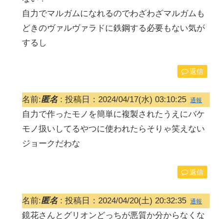
自力でマルガムになれるのでわざわざマルガムも
どきのヴァルヴァラドに鉄鋼する必要もない気が
するし
返信
名前:
匿名
:
投稿日：2024/04/17(水) 03:10:25
通報
自力で作ったモノを簡単に複製されたうえにバケ
モノ扱いしてるやつに使われたらそりゃ笑えない
ジョークだわな
返信
名前:
匿名
:
投稿日：2024/04/20(土) 20:32:35
通報
鏡花さんとグリオンどっちが悪質か分からなくな