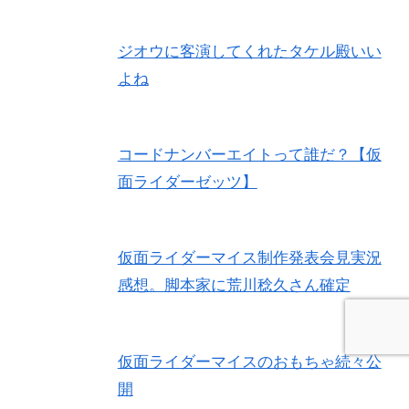
ジオウに客演してくれたタケル殿いい
よね
コードナンバーエイトって誰だ？【仮
面ライダーゼッツ】
仮面ライダーマイス制作発表会見実況
感想。脚本家に荒川稔久さん確定
仮面ライダーマイスのおもちゃ続々公
開