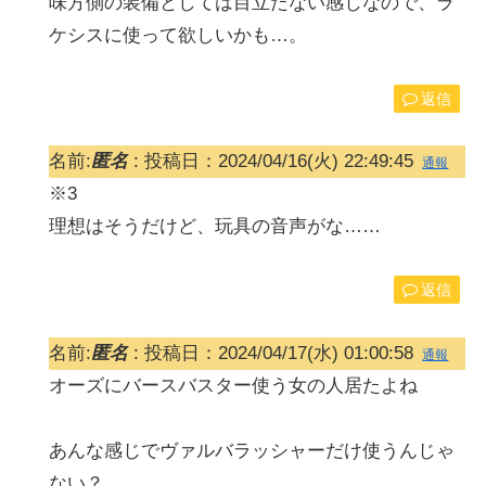
味方側の装備としては目立たない感じなので、ラ
ケシスに使って欲しいかも…。
返信
名前:
匿名
:
投稿日：2024/04/16(火) 22:49:45
通報
※3
理想はそうだけど、玩具の音声がな……
返信
名前:
匿名
:
投稿日：2024/04/17(水) 01:00:58
通報
オーズにバースバスター使う女の人居たよね
あんな感じでヴァルバラッシャーだけ使うんじゃ
ない？