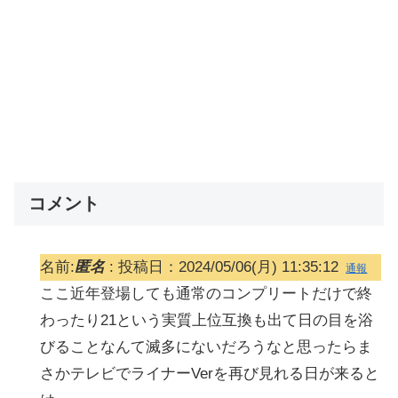
コメント
名前:
匿名
:
投稿日：2024/05/06(月) 11:35:12
通報
ここ近年登場しても通常のコンプリートだけで終
わったり21という実質上位互換も出て日の目を浴
びることなんて滅多にないだろうなと思ったらま
さかテレビでライナーVerを再び見れる日が来ると