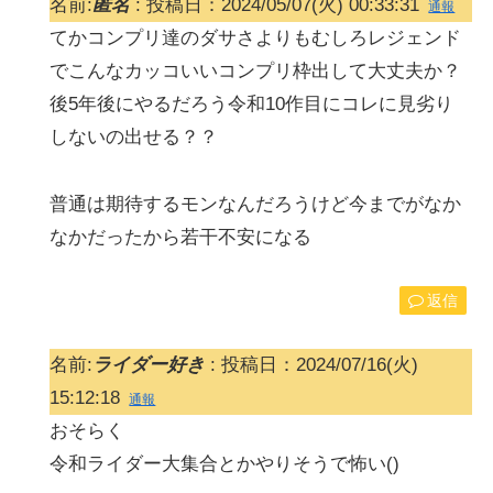
名前:
匿名
:
投稿日：2024/05/07(火) 00:33:31
通報
てかコンプリ達のダサさよりもむしろレジェンド
でこんなカッコいいコンプリ枠出して大丈夫か？
後5年後にやるだろう令和10作目にコレに見劣り
しないの出せる？？
普通は期待するモンなんだろうけど今までがなか
なかだったから若干不安になる
返信
名前:
ライダー好き
:
投稿日：2024/07/16(火)
15:12:18
通報
おそらく
令和ライダー大集合とかやりそうで怖い()