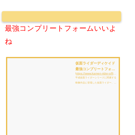
最強コンプリートフォームいいよ
ね
仮面ライダーディケイド
最強コンプリートフォー
https://www.kamen-rider-official.com/zukan/forms/185
ム | 仮面ライダー図鑑 |
平成仮面ライダーシリーズに関連する
東映
映像作品に登場した仮面ライダー、変
身フォーム、怪人、アイテムを解説、
紹介しています。