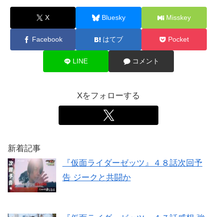
X
Bluesky
Misskey
Facebook
はてブ
Pocket
LINE
コメント
Xをフォローする
新着記事
『仮面ライダーゼッツ』４８話次回予
告 ジークと共闘か