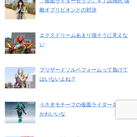
『仮面ライダーゼッツ』４７話感想 強
敵オブリビオンとの対決
エクスドリームあまり強そうに見えな
い
ブリザードソルベフォームって負けて
はいないよね？
うさぎモチーフの仮面ライダーダット
かわいいな