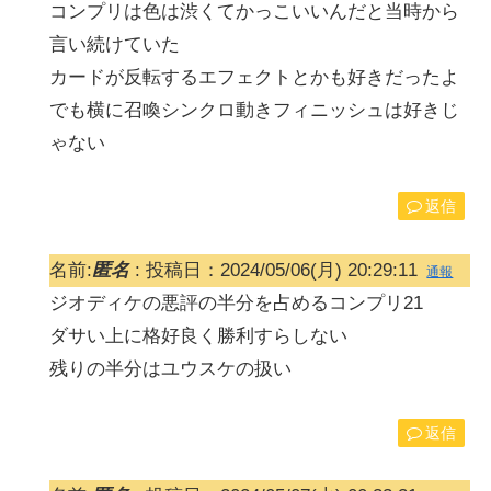
コンプリは色は渋くてかっこいいんだと当時から
言い続けていた
カードが反転するエフェクトとかも好きだったよ
でも横に召喚シンクロ動きフィニッシュは好きじ
ゃない
返信
名前:
匿名
:
投稿日：2024/05/06(月) 20:29:11
通報
ジオディケの悪評の半分を占めるコンプリ21
ダサい上に格好良く勝利すらしない
残りの半分はユウスケの扱い
返信