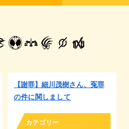
【謝罪】細川茂樹さん、冤罪
の件に関しまして
カテゴリー