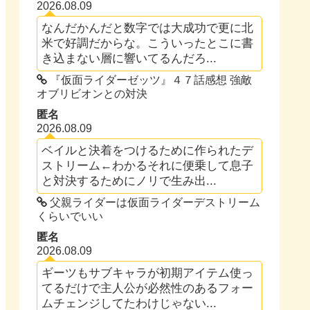
2026.08.09
なんだかんだと数字では大成功で更に北
米で好調だからな。こういったとこに書
き込まない層に響いてるんだろ...
『仮面ライダーゼッツ』４７話感想 強敵
オブリビオンとの対決
匿名
2026.08.09
ベイルと決着をつけるために作られたデ
ストリーム←わかるそれに便乗して息子
と対決するためにノリで生み出...
父親ライダーは仮面ライダーデストリーム
くらいでいい
匿名
2026.08.09
ギーツもサブキャラが初期アイテム使っ
てるだけで主人公が必然性のあるフォー
ムチェンジしてたわけじゃない...