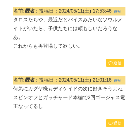
名前:
匿名
:
投稿日：2024/05/11(土) 17:53:46
通報
タロスたちや、最近だとバイスみたいなソウルメ
イトがいたら、子供たちには頼もしいだろうな
あ。
これからも再登場して欲しい。
返信
名前:
匿名
:
投稿日：2024/05/11(土) 21:01:16
通報
何気にカグヤ様もディケイドの次に好きそうよね
スピンオフとガッチャード本編で2回ゴージャス電
王なってるし
返信