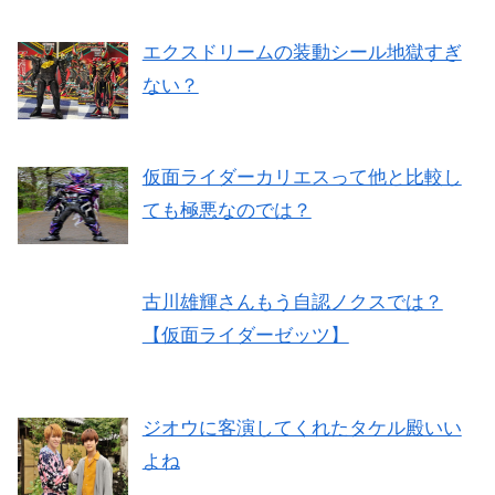
エクスドリームの装動シール地獄すぎ
ない？
仮面ライダーカリエスって他と比較し
ても極悪なのでは？
古川雄輝さんもう自認ノクスでは？
【仮面ライダーゼッツ】
ジオウに客演してくれたタケル殿いい
よね