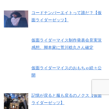
コードナンバーエイトって誰だ？【仮
面ライダーゼッツ】
仮面ライダーマイス制作発表会見実況
感想。脚本家に荒川稔久さん確定
仮面ライダーマイスのおもちゃ続々公
開
記憶が戻ると服も戻るのノクス【仮面
ライダーゼッツ】