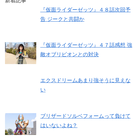
新着記事
『仮面ライダーゼッツ』４８話次回予
告 ジークと共闘か
『仮面ライダーゼッツ』４７話感想 強
敵オブリビオンとの対決
エクスドリームあまり強そうに見えな
い
ブリザードソルベフォームって負けて
はいないよね？