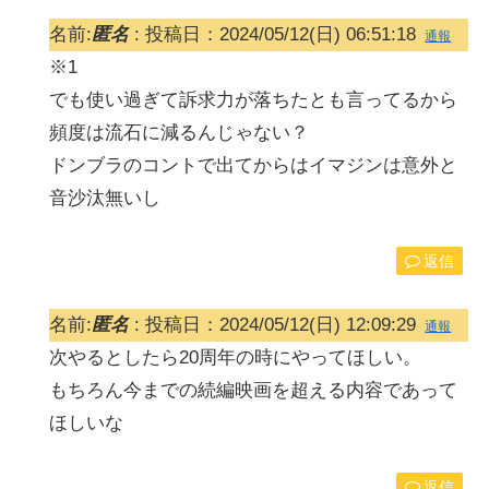
名前:
匿名
:
投稿日：2024/05/12(日) 06:51:18
通報
※1
でも使い過ぎて訴求力が落ちたとも言ってるから
頻度は流石に減るんじゃない？
ドンブラのコントで出てからはイマジンは意外と
音沙汰無いし
返信
名前:
匿名
:
投稿日：2024/05/12(日) 12:09:29
通報
次やるとしたら20周年の時にやってほしい。
もちろん今までの続編映画を超える内容であって
ほしいな
返信