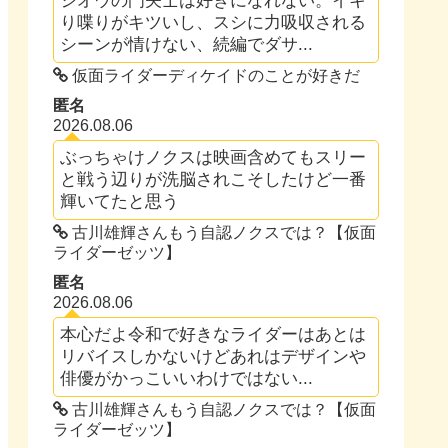
ジオウの門矢士は好きになれない。イキ
り喋りがキツいし、スシに力吸収される
シーンが情けない、続編でダサ...
仮面ライダーディケイドのことが好きだ
匿名
2026.08.06
ぶっちゃけノクスは映画含めてもスリー
と戦う辺りが洗脳されこそしたけど一番
輝いてたと思う
古川雄輝さんもう自認ノクスでは？【仮面
ライダーゼッツ】
匿名
2026.08.06
本心だよ令和で好きなライダーはあとは
リバイスしかないけどあれはデザインや
俳優がかっこいいわけではない...
古川雄輝さんもう自認ノクスでは？【仮面
ライダーゼッツ】