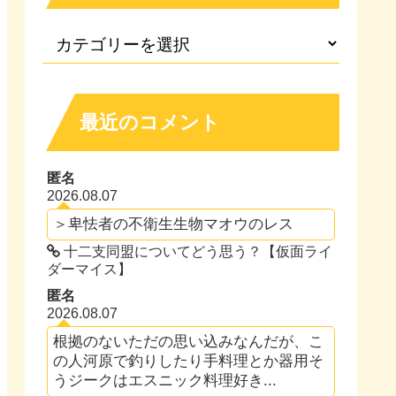
最近のコメント
匿名
2026.08.07
＞卑怯者の不衛生生物マオウのレス
十二支同盟についてどう思う？【仮面ライ
ダーマイス】
匿名
2026.08.07
根拠のないただの思い込みなんだが、こ
の人河原で釣りしたり手料理とか器用そ
うジークはエスニック料理好き...