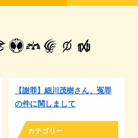
【謝罪】細川茂樹さん、冤罪
の件に関しまして
カテゴリー