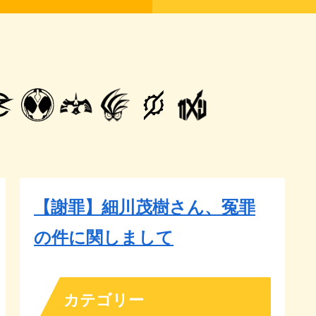
【謝罪】細川茂樹さん、冤罪
の件に関しまして
カテゴリー