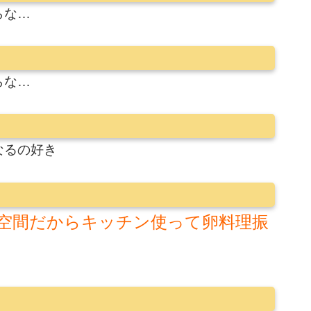
らな…
らな…
なるの好き
空間だからキッチン使って卵料理振