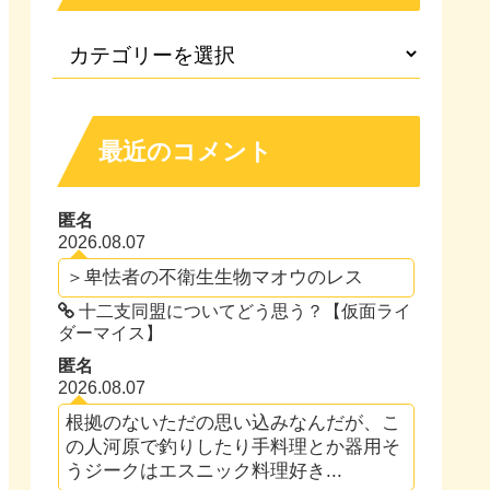
最近のコメント
匿名
2026.08.07
＞卑怯者の不衛生生物マオウのレス
十二支同盟についてどう思う？【仮面ライ
ダーマイス】
匿名
2026.08.07
根拠のないただの思い込みなんだが、こ
の人河原で釣りしたり手料理とか器用そ
うジークはエスニック料理好き...