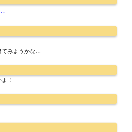
…
出てみようかな…
かよ！