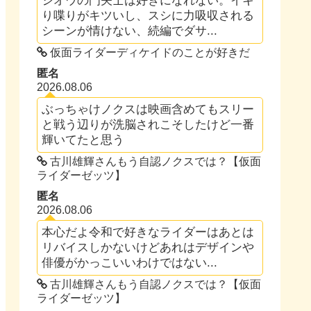
ジオウの門矢士は好きになれない。イキ
り喋りがキツいし、スシに力吸収される
シーンが情けない、続編でダサ...
仮面ライダーディケイドのことが好きだ
匿名
2026.08.06
ぶっちゃけノクスは映画含めてもスリー
と戦う辺りが洗脳されこそしたけど一番
輝いてたと思う
古川雄輝さんもう自認ノクスでは？【仮面
ライダーゼッツ】
匿名
2026.08.06
本心だよ令和で好きなライダーはあとは
リバイスしかないけどあれはデザインや
俳優がかっこいいわけではない...
古川雄輝さんもう自認ノクスでは？【仮面
ライダーゼッツ】