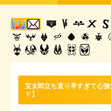
宝太郎立ち直り早すぎて心強
ド】