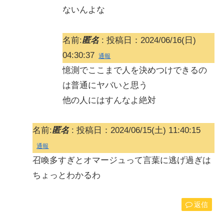
ないんよな
名前:
匿名
:
投稿日：2024/06/16(日)
04:30:37
通報
憶測でここまで人を決めつけできるの
は普通にヤバいと思う
他の人にはすんなよ絶対
名前:
匿名
:
投稿日：2024/06/15(土) 11:40:15
通報
召喚多すぎとオマージュって言葉に逃げ過ぎは
ちょっとわかるわ
返信