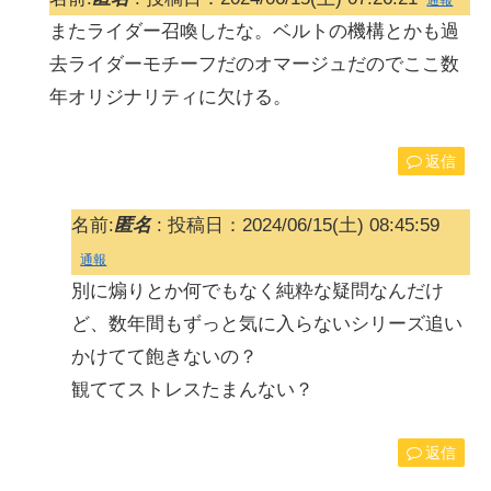
通報
またライダー召喚したな。ベルトの機構とかも過
去ライダーモチーフだのオマージュだのでここ数
年オリジナリティに欠ける。
返信
名前:
匿名
:
投稿日：2024/06/15(土) 08:45:59
通報
別に煽りとか何でもなく純粋な疑問なんだけ
ど、数年間もずっと気に入らないシリーズ追い
かけてて飽きないの？
観ててストレスたまんない？
返信