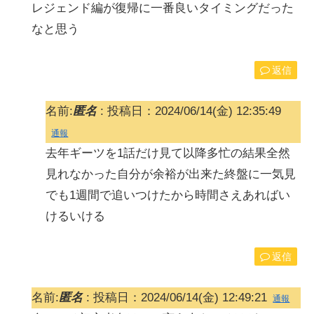
レジェンド編が復帰に一番良いタイミングだった
なと思う
返信
名前:
匿名
:
投稿日：2024/06/14(金) 12:35:49
通報
去年ギーツを1話だけ見て以降多忙の結果全然
見れなかった自分が余裕が出来た終盤に一気見
でも1週間で追いつけたから時間さえあればい
けるいける
返信
名前:
匿名
:
投稿日：2024/06/14(金) 12:49:21
通報