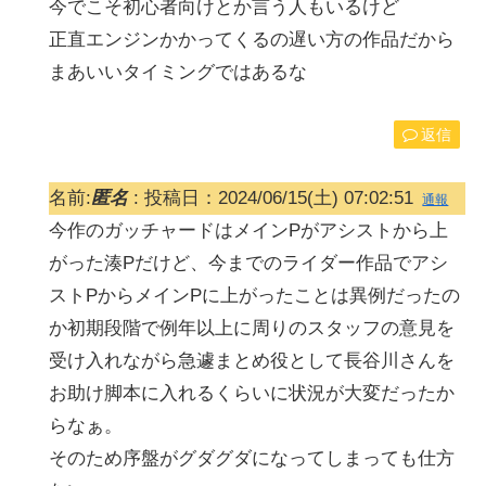
今でこそ初心者向けとか言う人もいるけど
正直エンジンかかってくるの遅い方の作品だから
まあいいタイミングではあるな
返信
名前:
匿名
:
投稿日：2024/06/15(土) 07:02:51
通報
今作のガッチャードはメインPがアシストから上
がった湊Pだけど、今までのライダー作品でアシ
ストPからメインPに上がったことは異例だったの
か初期段階で例年以上に周りのスタッフの意見を
受け入れながら急遽まとめ役として長谷川さんを
お助け脚本に入れるくらいに状況が大変だったか
らなぁ。
そのため序盤がグダグダになってしまっても仕方