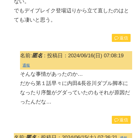
ない。
でもデイブレイク登場辺りから立て直したのはと
ても凄いと思う。
返信
名前:
匿名
:
投稿日：2024/06/16(日) 07:08:19
通報
そんな事情があったのか…
だから第１話早々に内田&長谷川ダブル脚本に
なったり序盤がグダっていたのもそれが原因だ
ったんだな…
返信
名前:
匿名
:
投稿日：2024/06/15(土) 07:26:21