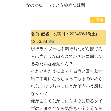
なのかなーっていう純粋な疑問
返信
名前:
匿名
:
投稿日：2024/06/15(土)
12:13:38
通報
現行ライダーに不満持ちながら観てる
人は当たりが出るまでパチンコ回して
るみたいな感覚なん？
それともたまに出てくる良い回で脳汁
出て中毒になっちゃって観るのやめら
れなくなっちゃったとかそういう感じ
なんか？
俺が面白くなかったらすぐに切るタイ
プのオタクだから気持ちが全く分から