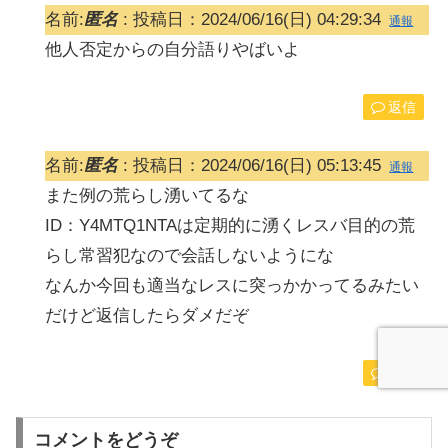
名前:
匿名
:
投稿日：2024/06/16(日) 04:29:34
通報
他人否定からの自分語りやばいよ
返信
名前:
匿名
:
投稿日：2024/06/16(日) 05:13:45
通報
また例の荒らし湧いてるな
ID：Y4MTQ1NTAは定期的に湧くレスバ目的の荒
らし常習犯なので会話しないようにな
なんか今回も適当なレスに突っかかってるみたい
だけど返信したらダメだぞ
返信
コメントをどうぞ