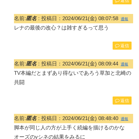
返信
名前:
匿名
:
投稿日：2024/06/21(金) 08:07:58
通報
レナの最後の改心？は雑すぎるって思う
返信
名前:
匿名
:
投稿日：2024/06/21(金) 08:09:44
通報
TV本編だとまずあり得ないであろう草加と北崎の
共闘
返信
名前:
匿名
:
投稿日：2024/06/21(金) 08:48:40
通報
脚本が同じ人の方が上手く続編を描けるのかな
オーズのvシネの結果をみるに