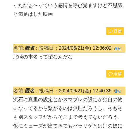
ったなぁ〜っていう感情を呼び覚ますけど不思議
と満足はした映画
返信
名前:
匿名
:
投稿日：2024/06/21(金) 12:36:02
通報
北崎の本名って望なんだな
返信
名前:
匿名
:
投稿日：2024/06/21(金) 12:40:36
通報
流石に真里の設定とかスマブレの設定が独自の物
になってるから繋がるのは無理だろうし、そもそ
も別スタッフだからそこまで考えてないだろう。
仮にミューズが出てきてもパラリゲとは別の奴に