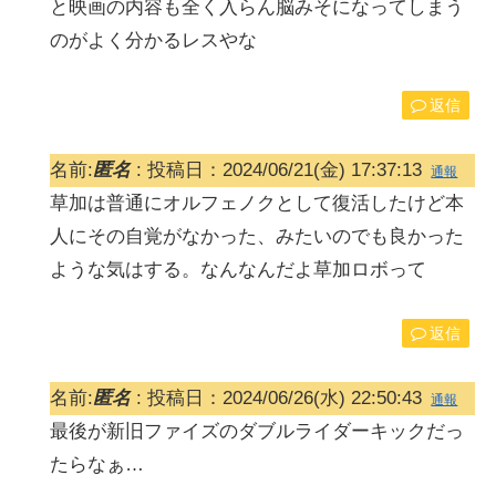
と映画の内容も全く入らん脳みそになってしまう
のがよく分かるレスやな
返信
名前:
匿名
:
投稿日：2024/06/21(金) 17:37:13
通報
草加は普通にオルフェノクとして復活したけど本
人にその自覚がなかった、みたいのでも良かった
ような気はする。なんなんだよ草加ロボって
返信
名前:
匿名
:
投稿日：2024/06/26(水) 22:50:43
通報
最後が新旧ファイズのダブルライダーキックだっ
たらなぁ…