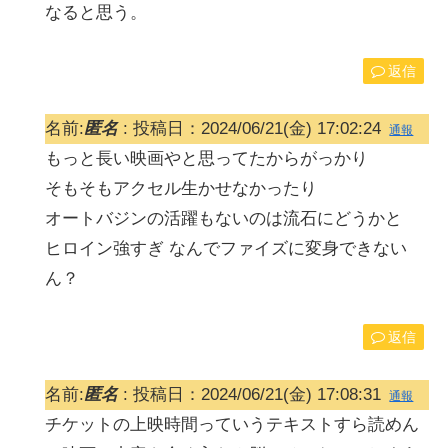
なると思う。
返信
名前:
匿名
:
投稿日：2024/06/21(金) 17:02:24
通報
もっと長い映画やと思ってたからがっかり
そもそもアクセル生かせなかったり
オートバジンの活躍もないのは流石にどうかと
ヒロイン強すぎ なんでファイズに変身できない
ん？
返信
名前:
匿名
:
投稿日：2024/06/21(金) 17:08:31
通報
チケットの上映時間っていうテキストすら読めん