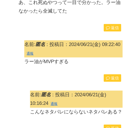
あ、これ死ぬやつって一目で分かった。ラー油
なかったら全滅してた
返信
名前:
匿名
:
投稿日：2024/06/21(金) 09:22:40
通報
ラー油がMVPすぎる
返信
名前:
匿名
:
投稿日：2024/06/21(金)
10:16:24
通報
こんなネタバレにならないネタバレある？