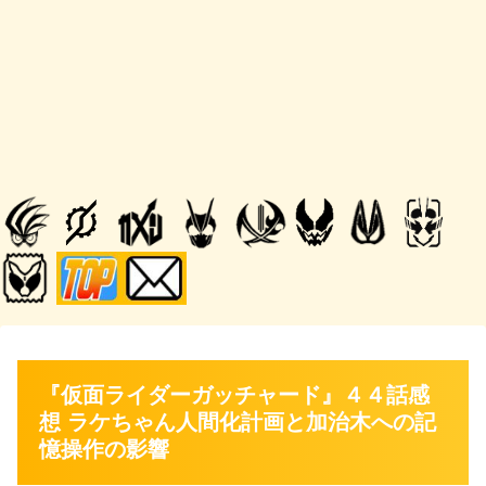
『仮面ライダーガッチャード』４４話感
想 ラケちゃん人間化計画と加治木への記
憶操作の影響