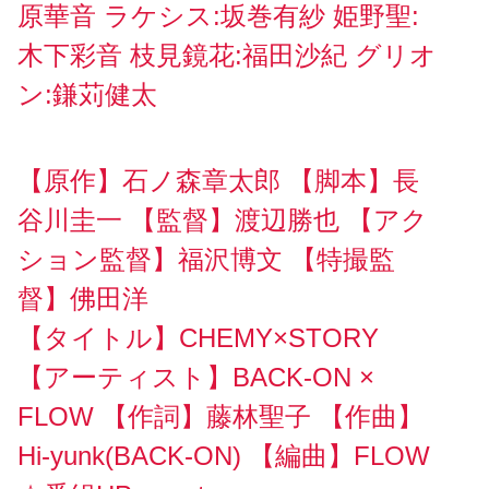
原華音 ラケシス:坂巻有紗 姫野聖:
木下彩音 枝見鏡花:福田沙紀 グリオ
ン:鎌苅健太
【原作】石ノ森章太郎 【脚本】長
谷川圭一 【監督】渡辺勝也 【アク
ション監督】福沢博文 【特撮監
督】佛田洋
【タイトル】CHEMY×STORY
【アーティスト】BACK-ON ×
FLOW 【作詞】藤林聖子 【作曲】
Hi-yunk(BACK-ON) 【編曲】FLOW