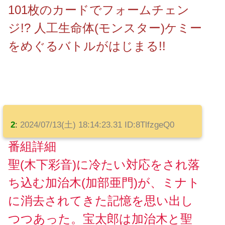
101枚のカードでフォームチェン
ジ!? 人工生命体(モンスター)ケミー
をめぐるバトルがはじまる!!
2
:
2024/07/13(土) 18:14:23.31 ID:8TlfzgeQ0
番組詳細
聖(木下彩音)に冷たい対応をされ落
ち込む加治木(加部亜門)が、ミナト
に消去されてきた記憶を思い出し
つつあった。宝太郎は加治木と聖