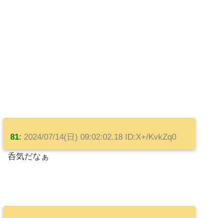
81
:
2024/07/14(日) 09:02:02.18 ID:X+/KvkZq0
呑気だなぁ