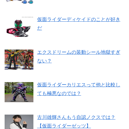
仮面ライダーディケイドのことが好き
だ
エクスドリームの装動シール地獄すぎ
ない？
仮面ライダーカリエスって他と比較し
ても極悪なのでは？
古川雄輝さんもう自認ノクスでは？
【仮面ライダーゼッツ】