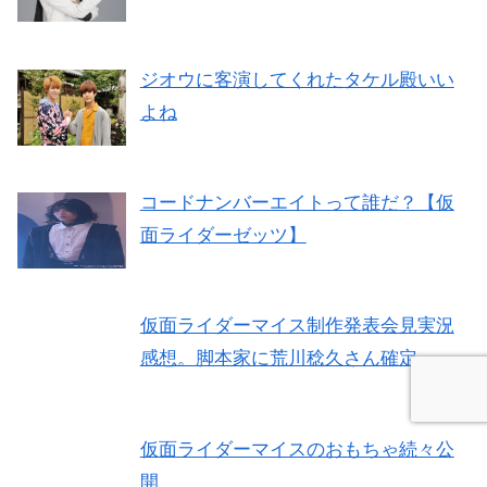
ジオウに客演してくれたタケル殿いい
よね
コードナンバーエイトって誰だ？【仮
面ライダーゼッツ】
仮面ライダーマイス制作発表会見実況
感想。脚本家に荒川稔久さん確定
仮面ライダーマイスのおもちゃ続々公
開