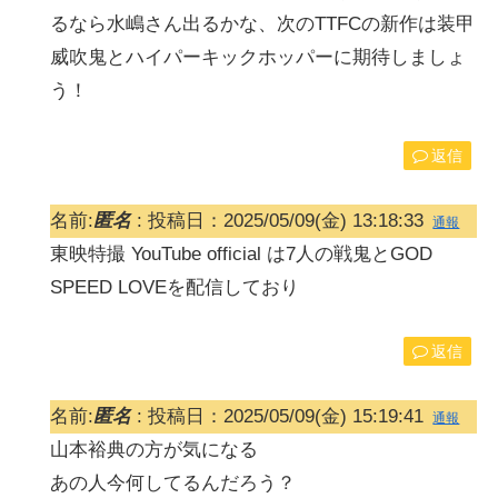
るなら水嶋さん出るかな、次のTTFCの新作は装甲
威吹鬼とハイパーキックホッパーに期待しましょ
う！
返信
名前:
匿名
:
投稿日：2025/05/09(金) 13:18:33
通報
東映特撮 YouTube official は7人の戦鬼とGOD
SPEED LOVEを配信しており
返信
名前:
匿名
:
投稿日：2025/05/09(金) 15:19:41
通報
山本裕典の方が気になる
あの人今何してるんだろう？