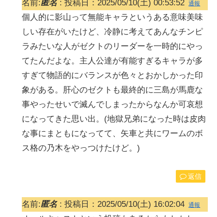
名前:
匿名
:
投稿日：2025/05/10(土) 00:53:52
通報
個人的に影山って無能キャラというある意味美味
しい存在がいたけど、冷静に考えてあんなチンピ
ラみたいな人がゼクトのリーダーを一時的にやっ
てたんだよな。主人公達が有能すぎるキャラが多
すぎて物語的にバランスが色々とおかしかった印
象がある。肝心のゼクトも最終的に三島が馬鹿な
事やったせいで滅んでしまったからなんか可哀想
になってきた思い出。(地獄兄弟になった時は皮肉
な事にまともになってて、矢車と共にワームのボ
ス格の乃木をやっつけたけど。)
返信
名前:
匿名
:
投稿日：2025/05/10(土) 16:02:04
通報