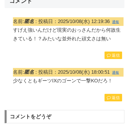
コメント
名前:
匿名
:
投稿日：2025/10/08(水) 12:19:36
通報
すげえ強いんだけど現実のおっさんだから何故生
きている！？みたいな並外れた頑丈さは無い
返信
名前:
匿名
:
投稿日：2025/10/08(水) 18:00:51
通報
少なくともギーツIXのゴーンで一撃KOだろ！
返信
コメントをどうぞ