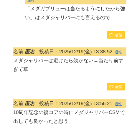
通報
「メダガブリューは当たるようにしたから強
い」はメダジャリバーにも言えるので
返信
名前:
匿名
:
投稿日：2025/12/19(金) 13:38:52
通報
メダジャリバーは避けたら効かない←当たり前す
ぎて草
返信
名前:
匿名
:
投稿日：2025/12/19(金) 13:56:21
通報
10周年記念の復コアの時にメダジャリバーCSMで
出しても良かったと思う