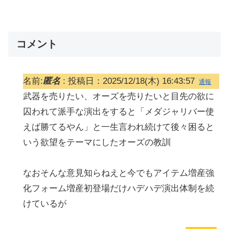
コメント
名前:
匿名
:
投稿日：2025/12/18(木) 16:43:57
通報
武器を売りたい、オーズを売りたいと目先の欲に
囚われて派手な演出をすると「メダジャリバー使
えば勝てるやん」と一生言われ続けて後々困ると
いう欲望をテーマにしたオーズの教訓
なおそんな意見知らねえと今でもアイテム増産強
化フォーム増産初登場だけハデハデ演出体制を続
けているが