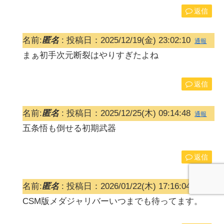
返信
名前:
匿名
:
投稿日：2025/12/19(金) 23:02:10
通報
まぁ初手次元断裂はやりすぎたよね
返信
名前:
匿名
:
投稿日：2025/12/25(木) 09:14:48
通報
五条悟も倒せる初期武器
返信
名前:
匿名
:
投稿日：2026/01/22(木) 17:16:04
通報
CSM版メダジャリバーいつまでも待ってます。