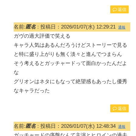
返信
名前:
匿名
:
投稿日：2026/01/07(水) 12:29:21
通報
ガヴの過大評価で笑える
キャラ人気はあるんだろうけどストーリーで見る
と特に盛り上がりも無く淡々と進んでつまらん
そう考えるとガッチャードって面白かったんだよ
な
グリオンはネタにもなって絶望感もあったし優秀
なキャラだった
返信
名前:
匿名
:
投稿日：2026/01/07(水) 12:48:34
通報
ガッチャードの序盤なんて主演とヒロインの過去