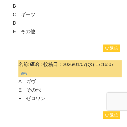
B
C ギーツ
D
E その他
返信
名前:
匿名
:
投稿日：2026/01/07(水) 17:16:07
通報
A ガヴ
E その他
F ゼロワン
返信