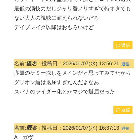
最低の演技力だしジャリ番ノリすぎて特オタでも
ない大人の視聴に耐えられないだろ
デイブレイク以降はおもろいけど
返信
名前:
匿名
:
投稿日：2026/01/07(水) 13:56:21
通報
序盤のケミー探しをメインだと思ってみてたから
グリオン編は退屈すぎたんだよなあ
スパナのライダー化とかマジで退屈だった
返信
名前:
匿名
:
投稿日：2026/01/07(水) 16:37:13
通報
A ガヴ