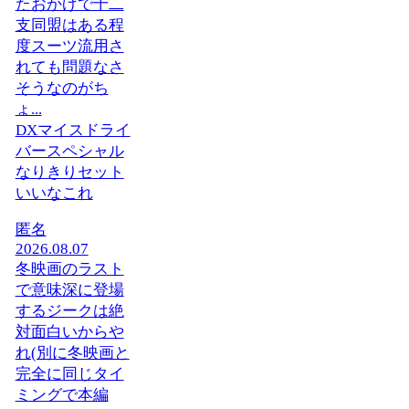
たおかげで十二
支同盟はある程
度スーツ流用さ
れても問題なさ
そうなのがち
ょ...
DXマイスドライ
バースペシャル
なりきりセット
いいなこれ
匿名
2026.08.07
冬映画のラスト
で意味深に登場
するジークは絶
対面白いからや
れ(別に冬映画と
完全に同じタイ
ミングで本編