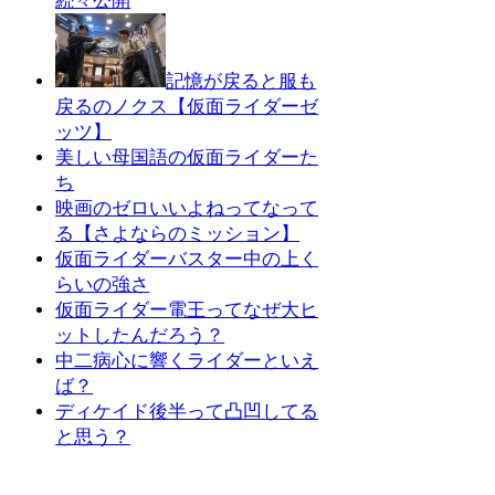
続々公開
記憶が戻ると服も
戻るのノクス【仮面ライダーゼ
ッツ】
美しい母国語の仮面ライダーた
ち
映画のゼロいいよねってなって
る【さよならのミッション】
仮面ライダーバスター中の上く
らいの強さ
仮面ライダー電王ってなぜ大ヒ
ットしたんだろう？
中二病心に響くライダーといえ
ば？
ディケイド後半って凸凹してる
と思う？