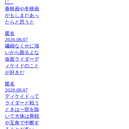
に...
春映画や冬映画
がもしまだあっ
たらと思うと
匿名
2026.08.07
繊細なくせに強
いから困るよな
仮面ライダーデ
ィケイドのこと
が好きだ
匿名
2026.08.07
ディケイドって
ライダーと戦う
ときは一部を除
いて大体は善戦
や互角で中断す