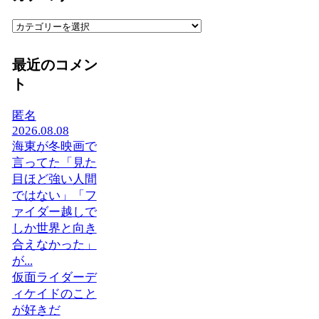
カ
テ
ゴ
最近のコメン
リ
ト
ー
匿名
2026.08.08
海東が冬映画で
言ってた「見た
目ほど強い人間
ではない」「フ
ァイダー越しで
しか世界と向き
合えなかった」
が...
仮面ライダーデ
ィケイドのこと
が好きだ