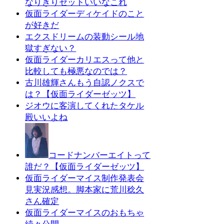
なりきりセットいいなこれ
仮面ライダーディケイドのこと
が好きだ
エクスドリームの装動シール地
獄すぎない？
仮面ライダーカリエスって他と
比較しても極悪なのでは？
古川雄輝さんもう自認ノクスで
は？【仮面ライダーゼッツ】
ジオウに客演してくれたタケル
殿いいよね
コードナンバーエイトって
誰だ？【仮面ライダーゼッツ】
仮面ライダーマイス制作発表会
見実況感想。脚本家に荒川稔久
さん確定
仮面ライダーマイスのおもちゃ