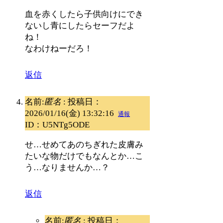
血を赤くしたら子供向けにでき
ないし青にしたらセーフだよ
ね！
なわけねーだろ！
返信
名前:
匿名
:
投稿日：
2026/01/16(金) 13:32:16
通報
ID：U5NTg5ODE
せ…せめてあのちぎれた皮膚み
たいな物だけでもなんとか…こ
う…なりませんか…？
返信
名前:
匿名
:
投稿日：