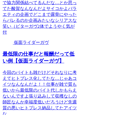
で協力関係結べてるんだな…とか思っ
てた酸賀なんなんだよサイコかよバラ
エティの企画でどこまで露骨にやった
らバレるのか企画みたいなシリアスな
笑い（ビターガヴ2体でようやく気が
付
仮面ライダーガヴ
最低限の仕事だと報酬だって低
い例【仮面ライダーガヴ】
今回のバイトも雑だけどそれなりに考
えてヒトプレス化してたな…じゃあコ
イツなんなんだよ！！仕事が雑で質も
低いから最低限のバイト代しかもらえ
ないんですよ張り込みして収穫なしの
師匠なんか幸福度低いだろうけど先週
質の悪いヒトプレス納品してたアイツ
な