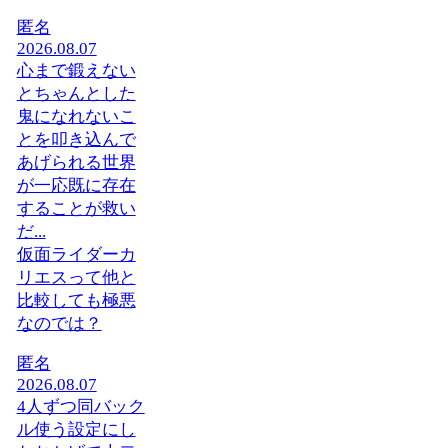
匿名
2026.08.07
心まで鍛えない
とちゃんとした
鬼になれないこ
とを叩き込んで
あげられる世界
が一応既に存在
することが救い
だ...
仮面ライダーカ
リエスって他と
比較しても極悪
なのでは？
匿名
2026.08.07
4人ずつ同バック
ル使う設定にし