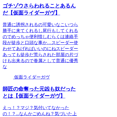
ゴチゾウさらわれることあるん
だ【仮面ライダーガヴ】
普通に誘拐されるの可愛いなこいつら
勝手に来てくれるし尾行もしてくれる
のでめっちゃ便利惜しむらくは連絡手
段が徒歩と口頭な事か…スピーダー使
わせてあげればいいのにねスピーダー
あっても徒歩だ荒らされた部屋の片づ
けも出来るので眷属として普通に優秀
な
仮面ライダーガヴ
師匠の命奪った元凶も奴だった
とは【仮面ライダーガヴ】
えっ！？マジ？気付いてなかった
の！？...なんかごめんね？気づいた上