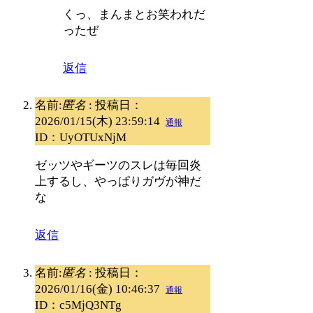
くっ、まんまとお笑われだ
ったぜ
返信
名前:
匿名
:
投稿日：
2026/01/15(木) 23:59:14
通報
ID：UyOTUxNjM
ゼッツやギーツのスレは毎回炎
上するし、やっぱりガヴが神だ
な
返信
名前:
匿名
:
投稿日：
2026/01/16(金) 10:46:37
通報
ID：c5MjQ3NTg