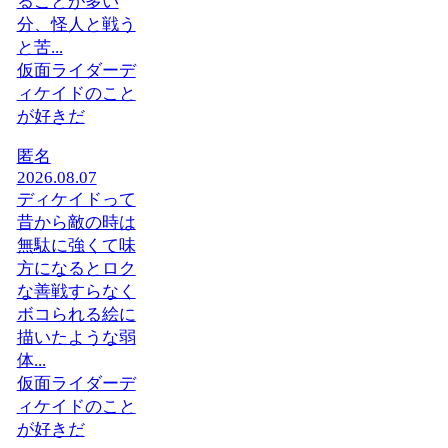
ることが多い
分、怪人と戦う
と苦...
仮面ライダーデ
ィケイドのこと
が好きだ
匿名
2026.08.07
ディケイドって
昔から敵の時は
無駄に強くて味
方になるとロク
な善戦すらなく
ボコられる絵に
描いたような弱
体...
仮面ライダーデ
ィケイドのこと
が好きだ