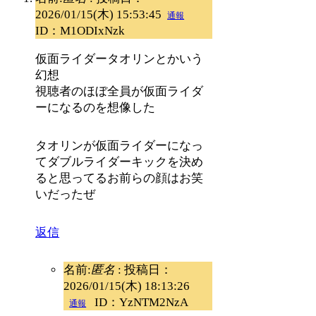
2026/01/15(木) 15:53:45
通報
ID：M1ODIxNzk
仮面ライダータオリンとかいう
幻想
視聴者のほぼ全員が仮面ライダ
ーになるのを想像した
タオリンが仮面ライダーになっ
てダブルライダーキックを決め
ると思ってるお前らの顔はお笑
いだったぜ
返信
名前:
匿名
:
投稿日：
2026/01/15(木) 18:13:26
ID：YzNTM2NzA
通報