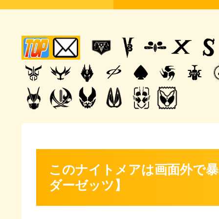
このナイトメアは画面外で暴
ダーゼッツ】