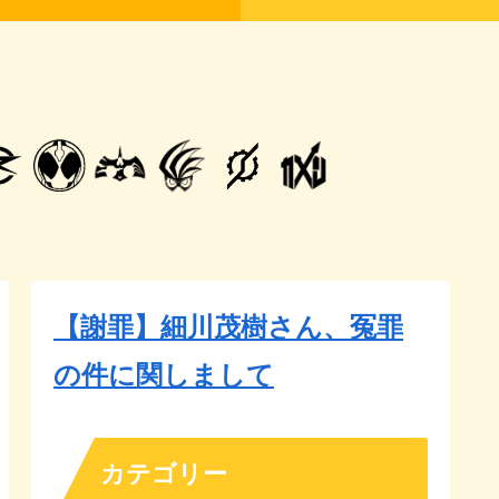
【謝罪】細川茂樹さん、冤罪
の件に関しまして
カテゴリー