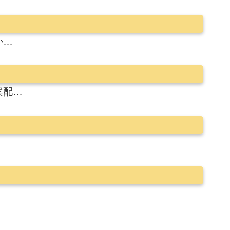
か…
案配…