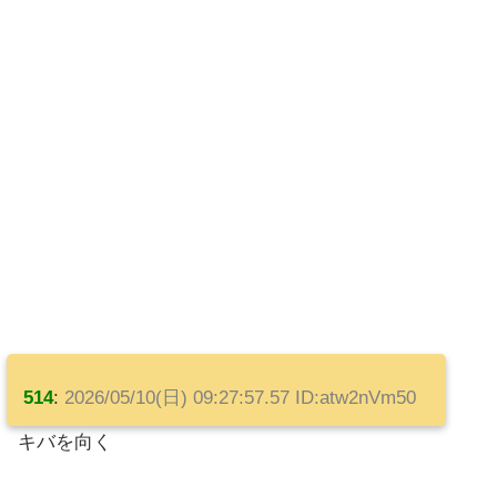
514
:
2026/05/10(日) 09:27:57.57 ID:atw2nVm50
キバを向く