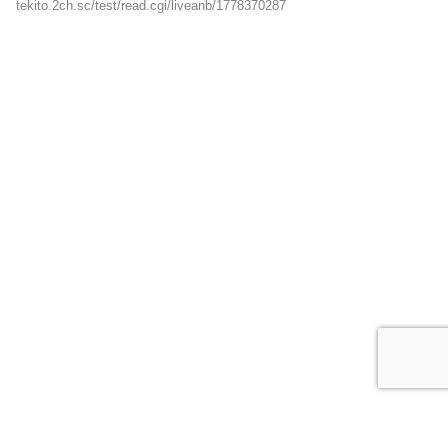
tekito.2ch.sc/test/read.cgi/liveanb/1778370287