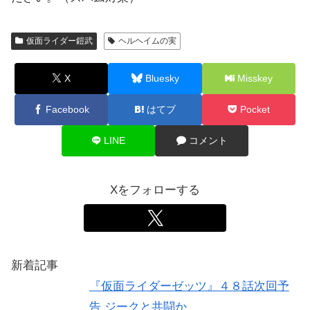
仮面ライダー鎧武
ヘルヘイムの実
X
Bluesky
Misskey
Facebook
はてブ
Pocket
LINE
コメント
Xをフォローする
新着記事
『仮面ライダーゼッツ』４８話次回予
告 ジークと共闘か