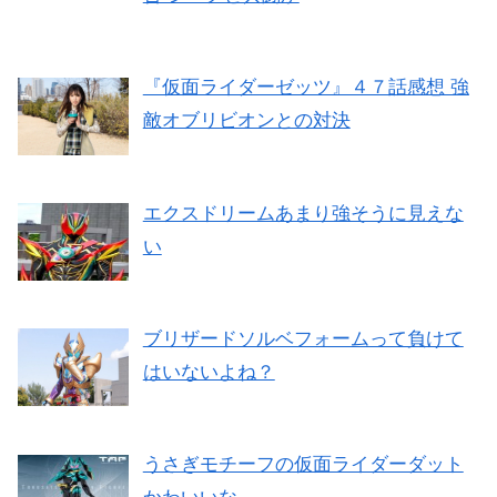
『仮面ライダーゼッツ』４７話感想 強
敵オブリビオンとの対決
エクスドリームあまり強そうに見えな
い
ブリザードソルベフォームって負けて
はいないよね？
うさぎモチーフの仮面ライダーダット