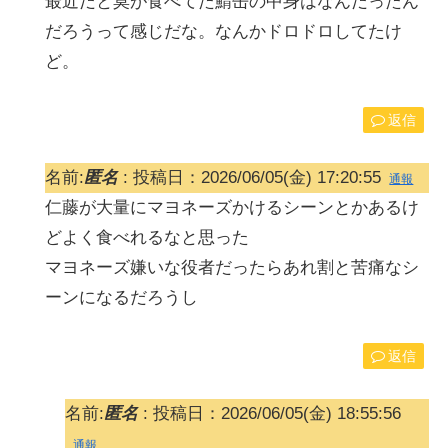
最近だと莫が食べてた鯖缶の中身はなんだったん
だろうって感じだな。なんかドロドロしてたけ
ど。
返信
名前:
匿名
:
投稿日：2026/06/05(金) 17:20:55
通報
仁藤が大量にマヨネーズかけるシーンとかあるけ
どよく食べれるなと思った
マヨネーズ嫌いな役者だったらあれ割と苦痛なシ
ーンになるだろうし
返信
名前:
匿名
:
投稿日：2026/06/05(金) 18:55:56
通報