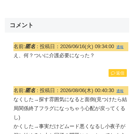
コメント
名前:
匿名
:
投稿日：2026/06/16(火) 09:34:00
通報
え、何？ついに介護必要になった？
返信
名前:
匿名
:
投稿日：2026/08/06(木) 00:40:30
通報
なくした→探す雰囲気になると面倒(見つけたら結
局関係終了フラグになっちゃう心配が戻ってくる
し)
かくした→事実だけどムード悪くなるし小夜子が