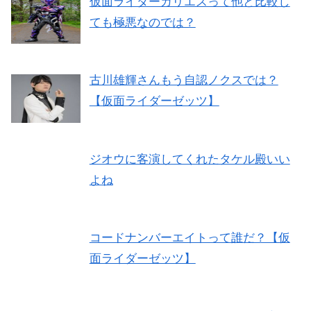
仮面ライダーカリエスって他と比較し
ても極悪なのでは？
古川雄輝さんもう自認ノクスでは？
【仮面ライダーゼッツ】
ジオウに客演してくれたタケル殿いい
よね
コードナンバーエイトって誰だ？【仮
面ライダーゼッツ】