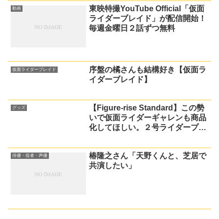
東映特撮YouTube Official「仮面
動画
ライダーブレイド」が配信開始！
毎週金曜日２話ずつ無料
序盤の橘さんも結構好き【仮面ラ
仮面ライダーブレイド
イダーブレイド】
【Figure-rise Standard】この勢
グッズ
いで仮面ライダーギャレンも商品
化してほしい。２号ライダープラ
モ希望
椿隆之さん「天野くんと、芝居で
俳優・役者・声優
共演したい」