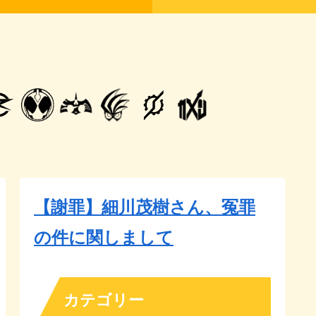
【謝罪】細川茂樹さん、冤罪
の件に関しまして
カテゴリー