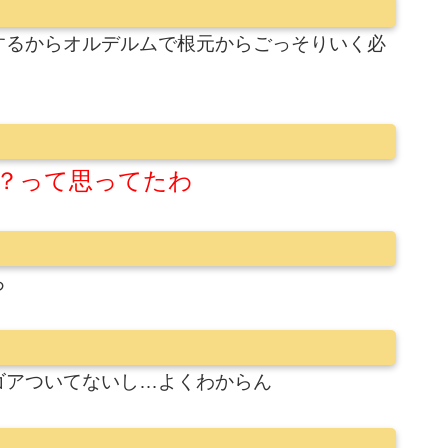
するからオルデルムで根元からごっそりいく必
？って思ってたわ
ろ
ゴアついてないし…よくわからん