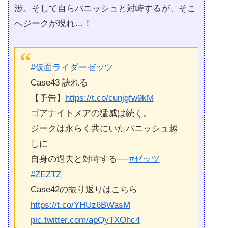
渉。そして自らパニッシュと対峙するが、そこ
へジークが現れ…！
#仮面ライダーゼッツ
Case43 訣れる
【予告】
https://t.co/cunjgfw9kM
ゴアナイトメアの猛威は続く。
ジークは永らく共にいたパニッシュ越
しに
自身の過去と対峙する──
#ゼッツ
#ZEZTZ
Case42の振り返りはこちら
https://t.co/YHUz6BWasM
pic.twitter.com/apQyTXOhc4