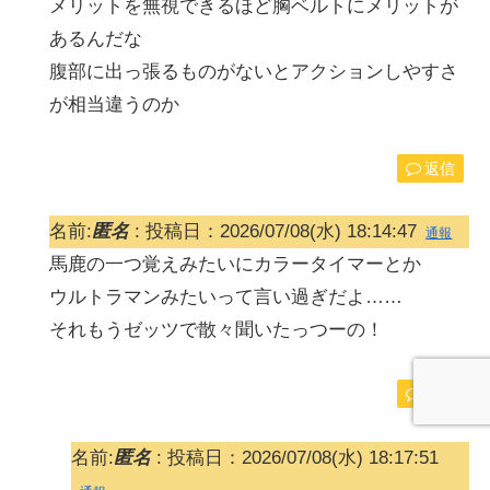
メリットを無視できるほど胸ベルトにメリットが
あるんだな
腹部に出っ張るものがないとアクションしやすさ
が相当違うのか
返信
名前:
匿名
:
投稿日：2026/07/08(水) 18:14:47
通報
馬鹿の一つ覚えみたいにカラータイマーとか
ウルトラマンみたいって言い過ぎだよ……
それもうゼッツで散々聞いたっつーの！
返信
名前:
匿名
:
投稿日：2026/07/08(水) 18:17:51