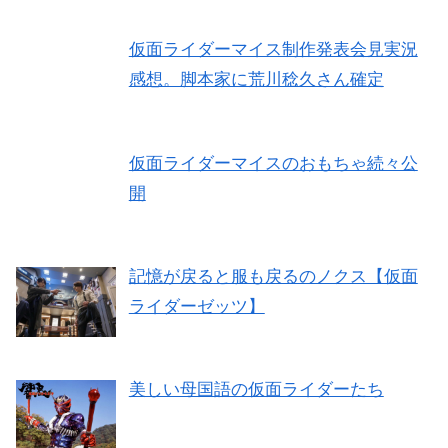
仮面ライダーマイス制作発表会見実況
感想。脚本家に荒川稔久さん確定
仮面ライダーマイスのおもちゃ続々公
開
記憶が戻ると服も戻るのノクス【仮面
ライダーゼッツ】
美しい母国語の仮面ライダーたち