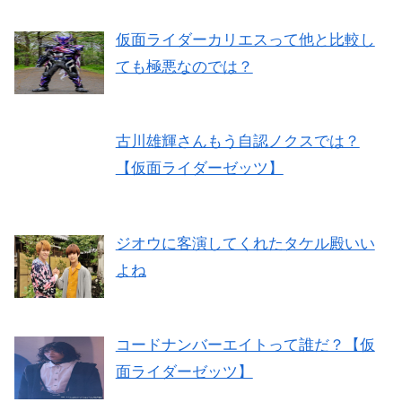
仮面ライダーカリエスって他と比較し
ても極悪なのでは？
古川雄輝さんもう自認ノクスでは？
【仮面ライダーゼッツ】
ジオウに客演してくれたタケル殿いい
よね
コードナンバーエイトって誰だ？【仮
面ライダーゼッツ】