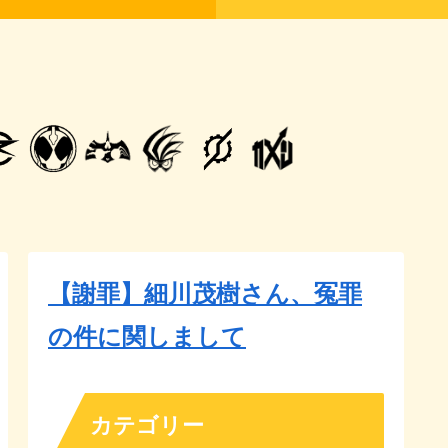
【謝罪】細川茂樹さん、冤罪
の件に関しまして
カテゴリー