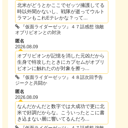
北米がどうとかここでゼッツ擁護してる
時以外聞かないし、戦隊が逝ってウルト
ラマンもこれEテレかな？って...
『仮面ライダーゼッツ』４７話感想 強敵
オブリビオンとの対決
匿名
2026.08.09
オブリビオンが記憶を消した元凶だから
生身で特攻したときにカプセムがオブリ
ビオンに触れたのが対象を擦っ...
『仮面ライダーゼッツ』４８話次回予告
ジークと共闘か
匿名
2026.08.09
なんだかんだと数字では大成功で更に北
米で好調だからな。こういったとこに書
き込まない層に響いてるんだろ...
『仮面ライダーゼッツ』４７話感想 強敵