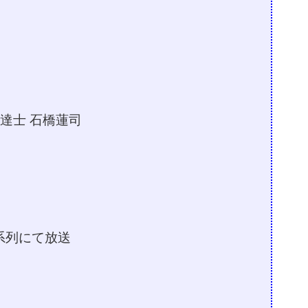
田達士 石橋蓮司
系列にて放送