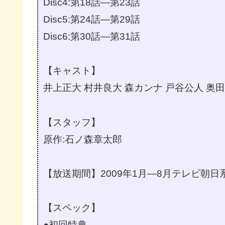
Disc4:第18話―第23話
Disc5:第24話―第29話
Disc6:第30話―第31話
【キャスト】
井上正大 村井良大 森カンナ 戸谷公人 奥
【スタッフ】
原作:石ノ森章太郎
【放送期間】2009年1月―8月テレビ朝日
【スペック】
●初回特典