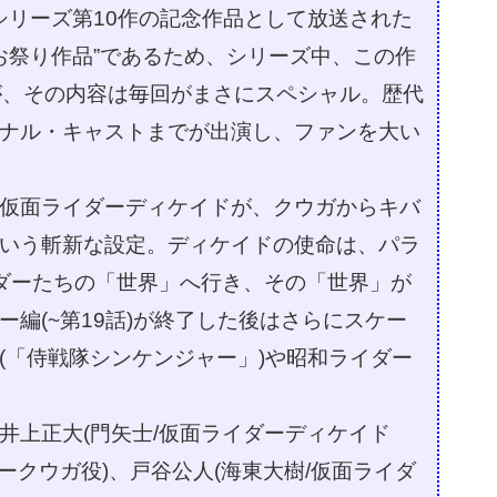
ーシリーズ第10作の記念作品として放送された
お祭り作品”であるため、シリーズ中、この作
が、その内容は毎回がまさにスペシャル。歴代
ナル・キャストまでが出演し、ファンを大い
仮面ライダーディケイドが、クウガからキバ
いう斬新な設定。ディケイドの使命は、パラ
ダーたちの「世界」へ行き、その「世界」が
編(~第19話)が終了した後はさらにスケー
(「侍戦隊シンケンジャー」)や昭和ライダー
井上正大(門矢士/仮面ライダーディケイド
ークウガ役)、戸谷公人(海東大樹/仮面ライダ