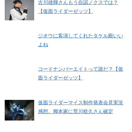
古川雄輝さんもう自認ノクスでは？
【仮面ライダーゼッツ】
ジオウに客演してくれたタケル殿いい
よね
コードナンバーエイトって誰だ？【仮
面ライダーゼッツ】
仮面ライダーマイス制作発表会見実況
感想。脚本家に荒川稔久さん確定