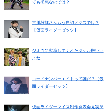
ても極悪なのでは？
古川雄輝さんもう自認ノクスでは？
【仮面ライダーゼッツ】
ジオウに客演してくれたタケル殿いい
よね
コードナンバーエイトって誰だ？【仮
面ライダーゼッツ】
仮面ライダーマイス制作発表会見実況