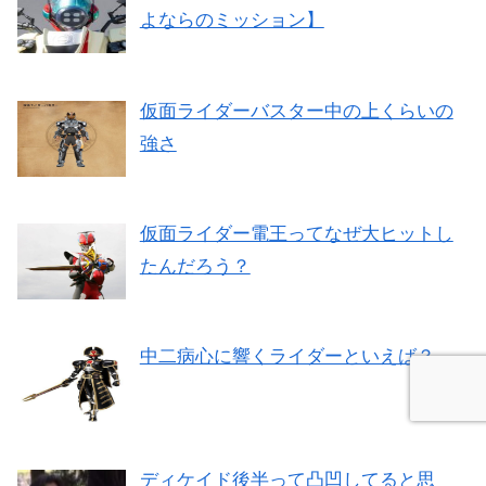
よならのミッション】
仮面ライダーバスター中の上くらいの
強さ
仮面ライダー電王ってなぜ大ヒットし
たんだろう？
中二病心に響くライダーといえば？
ディケイド後半って凸凹してると思