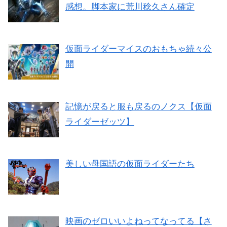
感想。脚本家に荒川稔久さん確定
仮面ライダーマイスのおもちゃ続々公
開
記憶が戻ると服も戻るのノクス【仮面
ライダーゼッツ】
美しい母国語の仮面ライダーたち
映画のゼロいいよねってなってる【さ