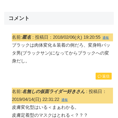
コメント
名前:
匿名
:
投稿日：2018/02/06(火) 19:20:55
通報
ブラックは肉体変化＆装着の例だろ、変身時バッ
タ男(ブラックサン)になってからブラックへの変
身だし。
返信
名前:
名無しの仮面ライダー好きさん
:
投稿日：
2019/04/14(日) 22:31:22
通報
皮膚変化型はいる＜まぁわかる。
皮膚定着型のマスクはとれる＜？？？