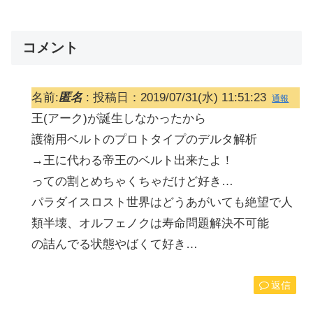
コメント
名前:
匿名
:
投稿日：2019/07/31(水) 11:51:23
通報
王(アーク)が誕生しなかったから
護衛用ベルトのプロトタイプのデルタ解析
→王に代わる帝王のベルト出来たよ！
っての割とめちゃくちゃだけど好き…
パラダイスロスト世界はどうあがいても絶望で人
類半壊、オルフェノクは寿命問題解決不可能
の詰んでる状態やばくて好き…
返信