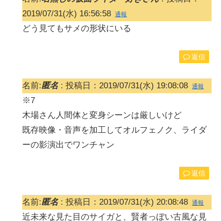
2019/07/31(水) 16:56:58
通報
どう見てもサメの形状にいる
返信
名前:
匿名
:
投稿日：2019/07/31(水) 19:08:08
通報
※7
木場さん人間体と変身シーンは厳しいけど
既存映像・音声を加工してオルフェノク、ライダ
ーの影演出でワンチャン
返信
名前:
匿名
:
投稿日：2019/07/31(水) 20:08:48
通報
近未来な見た目のサイガと、賢者っぽい古風な見