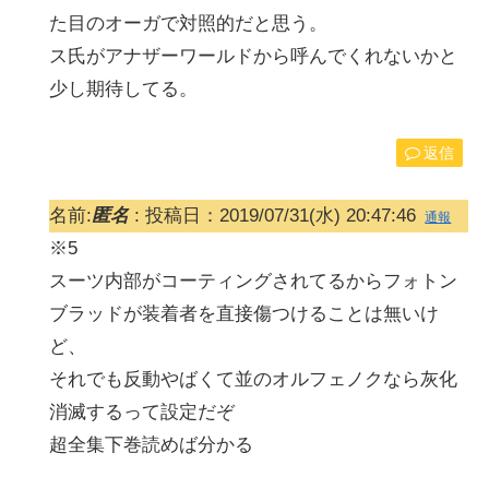
た目のオーガで対照的だと思う。
ス氏がアナザーワールドから呼んでくれないかと
少し期待してる。
返信
名前:
匿名
:
投稿日：2019/07/31(水) 20:47:46
通報
※5
スーツ内部がコーティングされてるからフォトン
ブラッドが装着者を直接傷つけることは無いけ
ど、
それでも反動やばくて並のオルフェノクなら灰化
消滅するって設定だぞ
超全集下巻読めば分かる