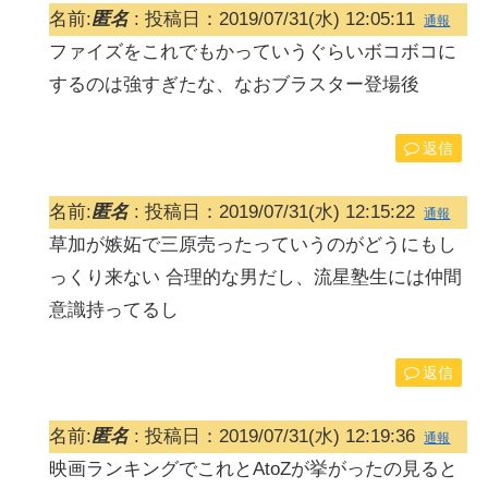
名前:
匿名
:
投稿日：2019/07/31(水) 12:05:11
通報
ファイズをこれでもかっていうぐらいボコボコに
するのは強すぎたな、なおブラスター登場後
返信
名前:
匿名
:
投稿日：2019/07/31(水) 12:15:22
通報
草加が嫉妬で三原売ったっていうのがどうにもし
っくり来ない 合理的な男だし、流星塾生には仲間
意識持ってるし
返信
名前:
匿名
:
投稿日：2019/07/31(水) 12:19:36
通報
映画ランキングでこれとAtoZが挙がったの見ると