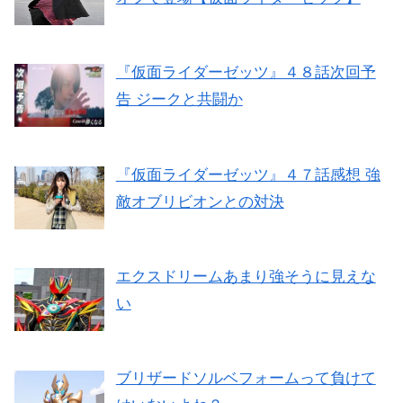
『仮面ライダーゼッツ』４８話次回予
告 ジークと共闘か
『仮面ライダーゼッツ』４７話感想 強
敵オブリビオンとの対決
エクスドリームあまり強そうに見えな
い
ブリザードソルベフォームって負けて