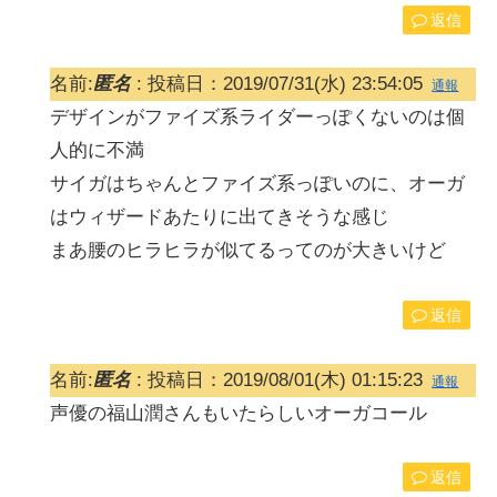
返信
名前:
匿名
:
投稿日：2019/07/31(水) 23:54:05
通報
デザインがファイズ系ライダーっぽくないのは個
人的に不満
サイガはちゃんとファイズ系っぽいのに、オーガ
はウィザードあたりに出てきそうな感じ
まあ腰のヒラヒラが似てるってのが大きいけど
返信
名前:
匿名
:
投稿日：2019/08/01(木) 01:15:23
通報
声優の福山潤さんもいたらしいオーガコール
返信