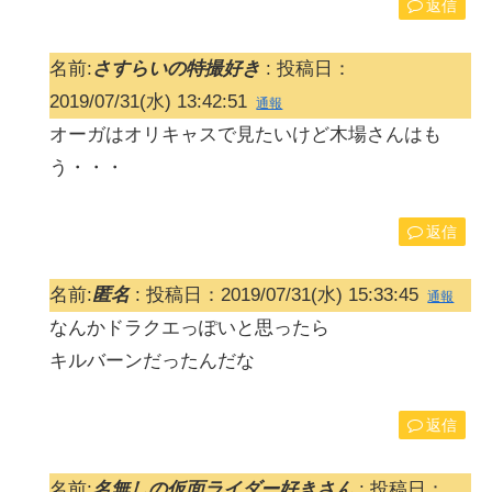
返信
名前:
さすらいの特撮好き
:
投稿日：
2019/07/31(水) 13:42:51
通報
オーガはオリキャスで見たいけど木場さんはも
う・・・
返信
名前:
匿名
:
投稿日：2019/07/31(水) 15:33:45
通報
なんかドラクエっぽいと思ったら
キルバーンだったんだな
返信
名前:
名無しの仮面ライダー好きさん
:
投稿日：