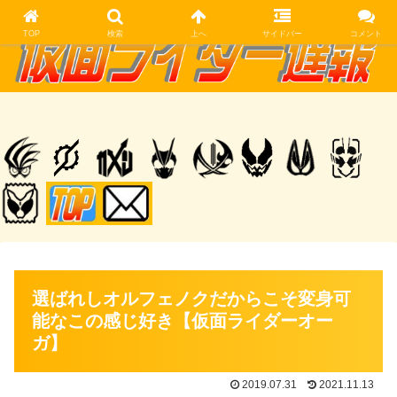
TOP
検索
上へ
サイドバー
コメント
選ばれしオルフェノクだからこそ変身可
能なこの感じ好き【仮面ライダーオー
ガ】
2019.07.31
2021.11.13