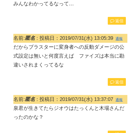
みんなわかってるなって…
返信
名前:
匿名
:
投稿日：2019/07/31(水) 13:05:39
通報
だからブラスターに変身者への反動ダメージの公
式設定は無いと何度言えば ファイズは本当に勘
違いされまくってるな
返信
名前:
匿名
:
投稿日：2019/07/31(水) 13:37:07
通報
泉君が生きてたらジオウはたっくんと木場さんだ
ったのかな？